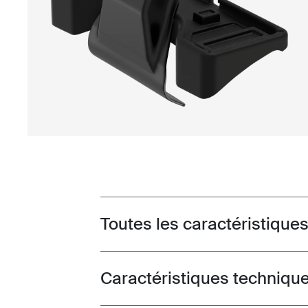
Toutes les caractéristique
Toggle features
Caractéristiques techniqu
Toggle techspec