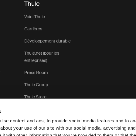
Thule
Voici Thule
Carrières
Développement durable
Thule.net (pour les
entreprises)
t
Press Room
Thule Group
Thule Store
s
ise content and ads, to provide social media features and to anal
about your use of our site with our social media, advertising and
t with other information that you’ve provided to them or that the