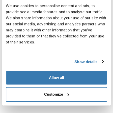
Description du produit
Toggle overview
We use cookies to personalise content and ads, to
provide social media features and to analyse our traffic.
We also share information about your use of our site with
Toutes les caractéristiques
Toggle features
our social media, advertising and analytics partners who
may combine it with other information that you’ve
Caractéristiques techniques
Toggle techspec
provided to them or that they’ve collected from your use
of their services.
Show details
Allow all
Customize