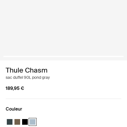
Thule Chasm
sac duffel 90L pond gray
189,95 €
Couleur
Thule Chasm 90L duffel Bleu le plus foncé
Thule Chasm 90L duffel Kaki rofond
Thule Chasm 90L duffel Noir
Thule Chasm 90L duffel Gris étang (selected)