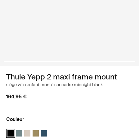
Thule Yepp 2 maxi frame mount
siège vélo enfant monté sur cadre midnight black
164,95 €
Couleur
Thule Yepp 2 maxi Noir minuit (selected)
Thule Yepp 2 maxi Bleu moyen
Thule Yepp 2 maxi Sable doux
Thule Yepp 2 maxi Vert nutria
Thule Yepp 2 maxi Majolica Blue