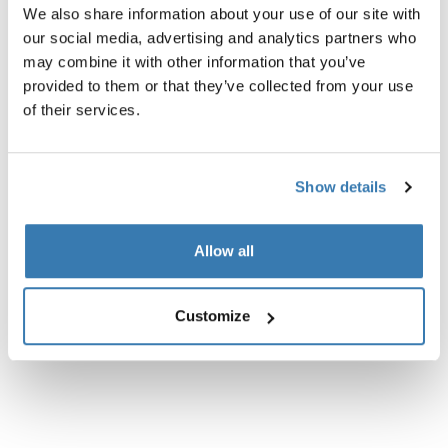
We also share information about your use of our site with
our social media, advertising and analytics partners who
Description du produit
Toggle overview
may combine it with other information that you’ve
provided to them or that they’ve collected from your use
Toutes les caractéristiques
Toggle features
of their services.
Caractéristiques techniques
Toggle techspec
Show details
Instructions
Toggle guides and instructions
Allow all
Customize