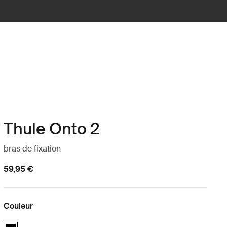
Thule Onto 2
bras de fixation
59,95 €
Couleur
Thule Onto 2 bike arm Noir (selected)