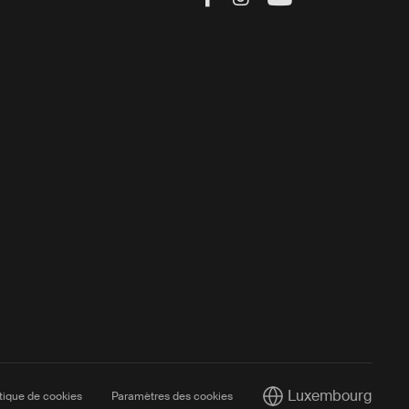
Luxembourg
itique de cookies
Paramètres des cookies
Current market/Switc