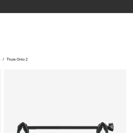
s
/
Thule Onto 2