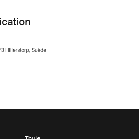
ication
73 Hillerstorp, Suède
Thule