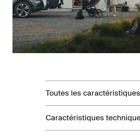
Toutes les caractéristique
Toggle features
Caractéristiques techniqu
Toggle techspec