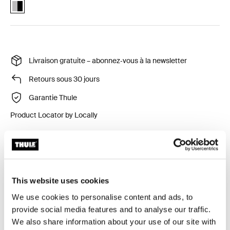
Thule Spring car seat adapter (Chicco®) Aluminum/Black (selected)
Livraison gratuite – abonnez‑vous à la newsletter
Retours sous 30 jours
Garantie Thule
Product Locator by Locally
Passez de la voiture à la poussette grâce à cet
adaptateur qui vous permet de fixer rapidement et
facilement un siège auto pour bébé sur votre poussette
This website uses cookies
Thule Spring.
We use cookies to personalise content and ads, to
provide social media features and to analyse our traffic.
We also share information about your use of our site with