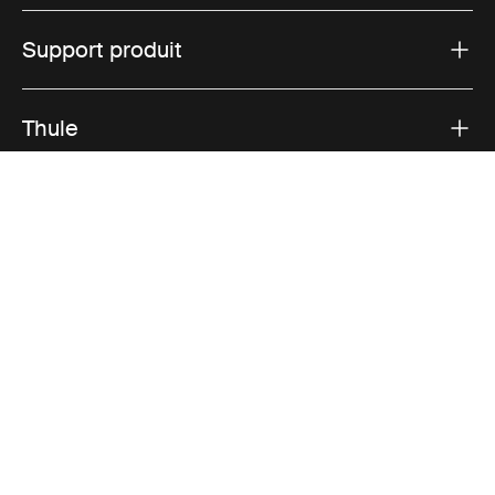
Support produit
Thule
Ventes
Visit Thule on Facebook (external link)
Visit Thule on Instagram (external link)
Visit Thule on Youtube (external lin
Options de paiement acceptées