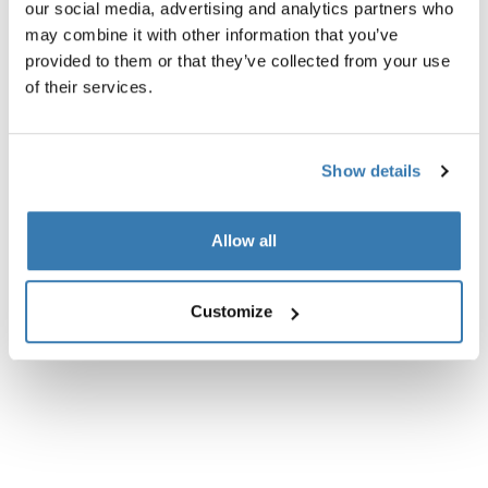
our social media, advertising and analytics partners who
may combine it with other information that you’ve
Toutes les caractéristiques
Toggle features
provided to them or that they’ve collected from your use
of their services.
Caractéristiques techniques
Toggle techspec
Show details
Instructions
Toggle guides and instructions
Allow all
Commentaires
Toggle overview
Customize