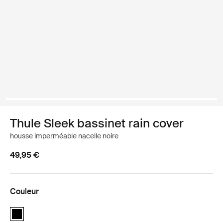
Thule Sleek bassinet rain cover
housse imperméable nacelle noire
49,95 €
Couleur
Thule Sleek bassinet rain cover Noir (selected)