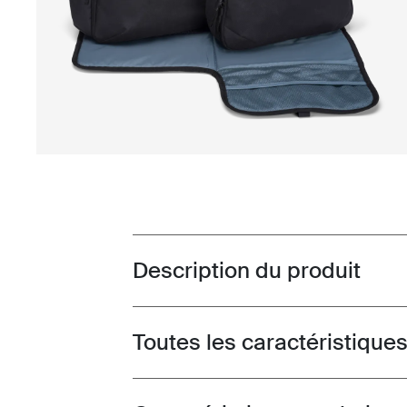
Description du produit
Toggle overview
Toutes les caractéristique
Toggle features