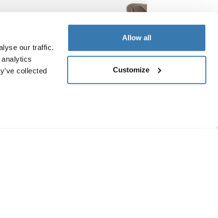
Allow all
yse our traffic.
 analytics
Customize
y’ve collected
ibag
Thule Urban Glide 3
poussette tout-terrain tinted taupe
859,95 €