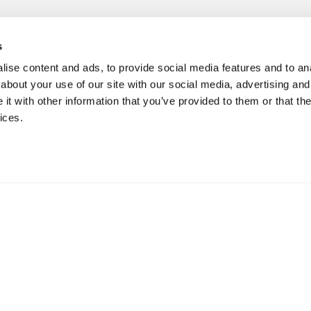
s
ise content and ads, to provide social media features and to anal
about your use of our site with our social media, advertising and
t with other information that you’ve provided to them or that the
ices.
Thule Aion changing bag bike trailer clip
Thule Aion stroller min
clip de remorque vélo pour sac
sac de poussette mini
19,95 €
29,95 €