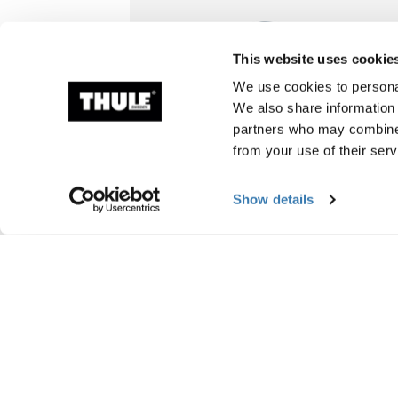
This website uses cookie
We use cookies to personal
We also share information 
partners who may combine i
from your use of their serv
Show details
Thule Aion changing bag
sac à langer tout-en-un
149,95 €