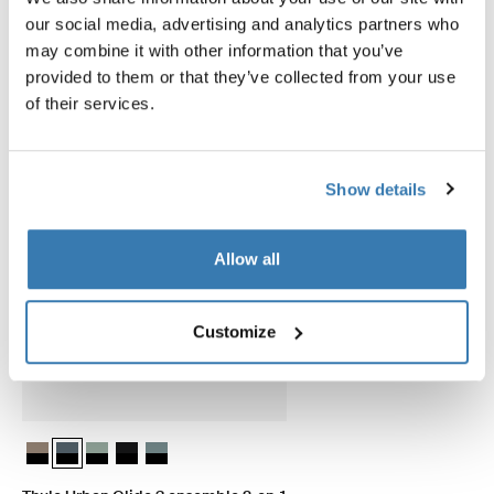
Explorer les offres groupées
our social media, advertising and analytics partners who
may combine it with other information that you’ve
provided to them or that they’ve collected from your use
of their services.
Show details
Allow all
Customize
Thule Urban Glide 3 ensemble 2-en-1 Tinted Taupe on Black
Thule Urban Glide 3 ensemble 2-en-1 Ardoise foncée sur noir (s
Thule Urban Glide 3 ensemble 2-en-1 Vert brume sur noir
Thule Urban Glide 3 ensemble 2-en-1 Noir sur noir
Thule Urban Glide 3 ensemble 2-en-1 Bleu moyen s