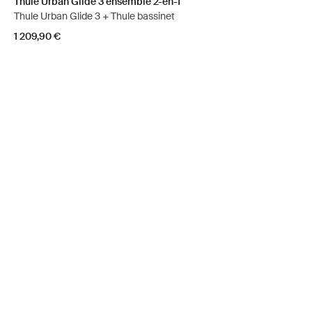
Thule Urban Glide 3 ensemble 2-en-1
Thule Urban Glide 3 + Thule bassinet
1 209,90 €