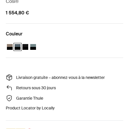
Cosi®
1 554,80 €
Couleur
Thule Urban Glide 3 + pack nouveau-né Thule Maple Tinted Taupe 
Thule Urban Glide 3 + pack nouveau-né Thule Maple Ardoise fon
Thule Urban Glide 3 + pack nouveau-né Thule Maple Noir su
Thule Urban Glide 3 + pack nouveau-né Thule Maple B
Livraison gratuite – abonnez‑vous à la newsletter
Retours sous 30 jours
Garantie Thule
Product Locator by Locally