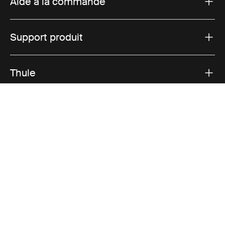
Aide à la commande
Support produit
Thule
Ventes
Visit Thule on Facebook (external link)
Visit Thule on Instagram (external link)
Visit Thule on Youtube (external lin
Options de paiement acceptées