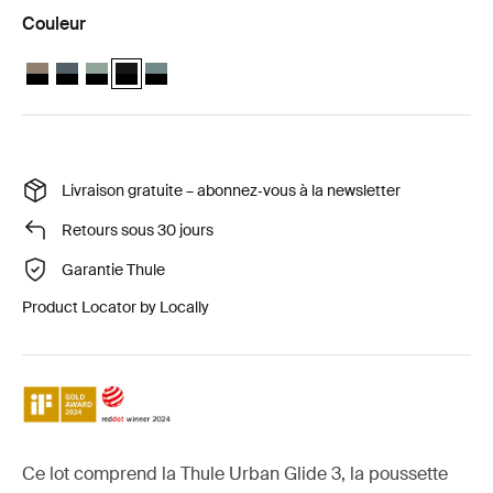
Couleur
Thule Urban Glide 3 ensemble 2-en-1 Tinted Taupe on Black
Thule Urban Glide 3 ensemble 2-en-1 Ardoise foncée sur noir
Thule Urban Glide 3 ensemble 2-en-1 Vert brume sur noir
Thule Urban Glide 3 ensemble 2-en-1 Noir sur noir (sel
Thule Urban Glide 3 ensemble 2-en-1 Bleu moyen s
Livraison gratuite – abonnez‑vous à la newsletter
Retours sous 30 jours
Garantie Thule
Product Locator by Locally
Ce lot comprend la Thule Urban Glide 3, la poussette