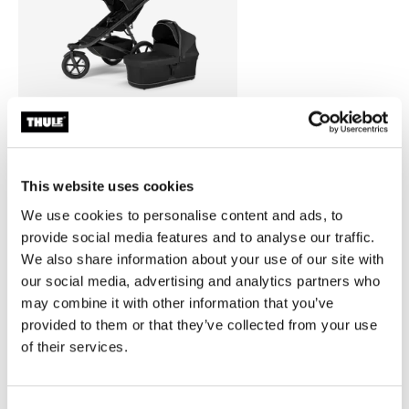
Thule Urban Glide 3 + pack nouveau-né Thule Maple Tinted Taupe 
Thule Urban Glide 3 + pack nouveau-né Thule Maple Ardoise fo
Thule Urban Glide 3 + pack nouveau-né Thule Maple Noir su
Thule Urban Glide 3 + pack nouveau-né Thule Maple B
This website uses cookies
Thule Urban Glide 3 + pack nouveau-
We use cookies to personalise content and ads, to
né Thule Maple
Thule Urban Glide 3 stroller in black +
provide social media features and to analyse our traffic.
Thule bassinet in black + Thule Maple
We also share information about your use of our site with
infant car seat in black + Thule Urban
our social media, advertising and analytics partners who
Glide 3 car seat adapter for Maxi-
1 554,80 €
may combine it with other information that you’ve
Cosi®
provided to them or that they’ve collected from your use
of their services.