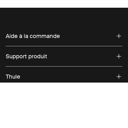
Aide à la commande
Support produit
Thule
Ventes
Visit Thule on Facebook (external link)
Visit Thule on Instagram (external link)
Visit Thule on Youtube (external lin