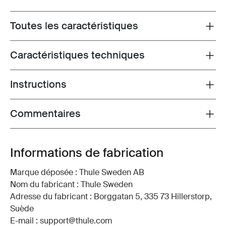
Toutes les caractéristiques
Toggle features
Caractéristiques techniques
Toggle techspec
Instructions
Toggle guides and instructions
Commentaires
Toggle overview
Informations de fabrication
Marque déposée : Thule Sweden AB
Nom du fabricant : Thule Sweden
Adresse du fabricant : Borggatan 5, 335 73 Hillerstorp,
Suède
E-mail : support@thule.com