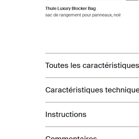
Thule Luxury Blocker Bag
sac de rangement pour panneaux, noir
Toutes les caractéristique
Toggle features
Caractéristiques techniqu
Toggle techspec
Instructions
Toggle guides and instructions
Commentaires