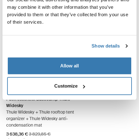
may combine it with other information that you’ve
provided to them or that they’ve collected from your use
of their services.
Show details
Allow all
Pack essentiel Basecamp Thule Widesky Ardoise foncée (selected)
Pack essentiel Basecamp Thule Widesky Gris Ashland
Customize
Pack essentiel Basecamp Thule
Widesky
Thule Widesky + Thule rooftop tent
organizer + Thule Widesky anti-
condensation mat
Prix de vente
Prix d’origine
3 638,36 €
3 829,85 €