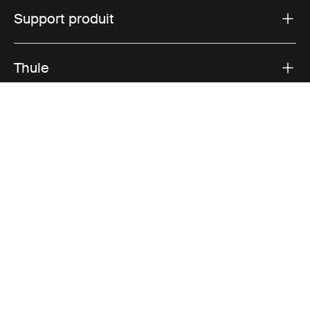
Support produit
Thule
Ventes
Visit Thule on Facebook (external link)
Visit Thule on Instagram (external link)
Visit Thule on Youtube (external lin
Options de paiement acceptées
Déclaration de confidentialité