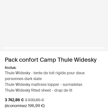
Pack confort Camp Thule Widesky
Inclus:
Thule Widesky - tente de toit rigide pour deux
personnes dark slate
Thule Widesky mattress topper - surmatelas
Thule Widesky fitted sheet - drap de lit
Prix de vente
Prix d’origine
3 742,86 €
3 939,85 €
(économisez 196,99 €)