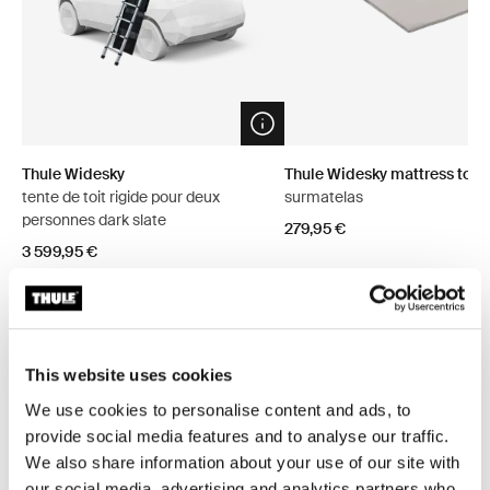
Open info modal
Thule Widesky
Thule Widesky mattress top
tente de toit rigide pour deux
surmatelas
personnes dark slate
279,95 €
3 599,95 €
Explorer les offres groupées
This website uses cookies
We use cookies to personalise content and ads, to
provide social media features and to analyse our traffic.
Économisez 5%
We also share information about your use of our site with
our social media, advertising and analytics partners who