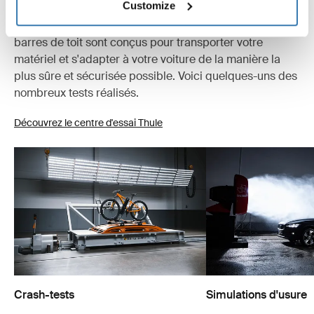
Customize
Chez Thule Test Center™ à Hillerstorp, en Suède, les
produits sont testés à l'extrême. Nos systèmes de
barres de toit sont conçus pour transporter votre
matériel et s'adapter à votre voiture de la manière la
plus sûre et sécurisée possible. Voici quelques-uns des
nombreux tests réalisés.
Découvrez le centre d'essai Thule
Crash-tests
Simulations d'usure