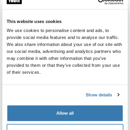
Caractéristiques techniques
Toggle techspec
Instructions
Toggle guides and instructions
This website uses cookies
We use cookies to personalise content and ads, to
Commentaires
provide social media features and to analyse our traffic.
Toggle overview
We also share information about your use of our site with
our social media, advertising and analytics partners who
may combine it with other information that you’ve
provided to them or that they’ve collected from your use
of their services.
Show details
Allow all
Testé à l’extrême