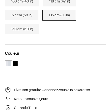
108 cm (43 in)
118 cm (47 in)
127 cm (50 in)
135 cm (53 in)
150 cm (60 in)
Couleur
Thule Wingbar Evo 135 Aluminium (selected)
Thule Wingbar Evo 135 Noir
Livraison gratuite – abonnez‑vous à la newsletter
Retours sous 30 jours
Garantie Thule