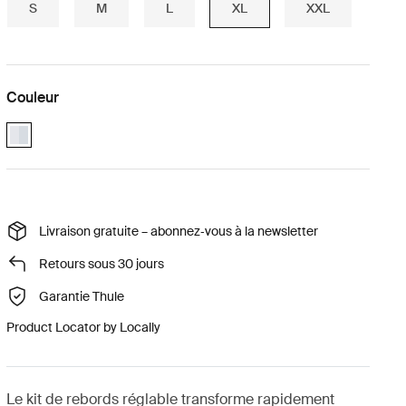
S
M
L
XL
XXL
Couleur
aluminium (selected)
Livraison gratuite – abonnez‑vous à la newsletter
Retours sous 30 jours
Garantie Thule
Product Locator by Locally
Le kit de rebords réglable transforme rapidement