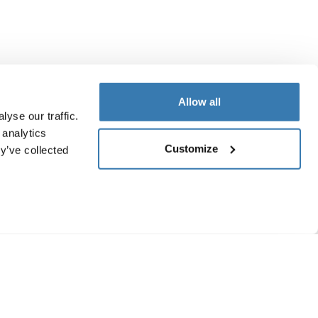
Allow all
yse our traffic.
 analytics
Customize
y’ve collected