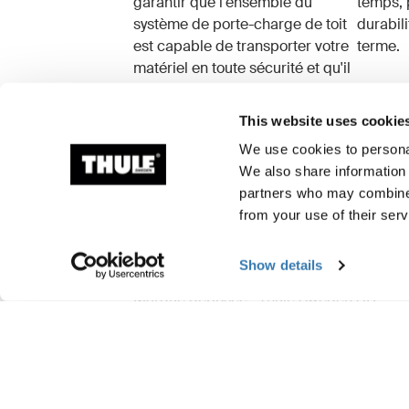
garantir que l'ensemble du
temps, 
système de porte-charge de toit
durabil
est capable de transporter votre
terme.
matériel en toute sécurité et qu'il
protège le véhicule des
dommages.
This website uses cookie
We use cookies to personal
We also share information 
partners who may combine i
from your use of their serv
Informations de fabr
Show details
Marque déposée : Thule Sweden AB
Nom du fabricant : Thule Sweden
Adresse du fabricant : Borggatan 5, 335 
E-mail : support@thule.com
Site Web : www.thule.com