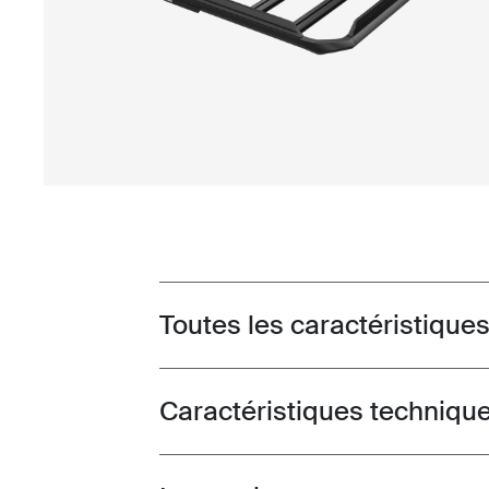
Toutes les caractéristique
Toggle features
Caractéristiques techniqu
Toggle techspec