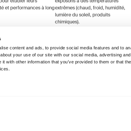
pour étudier leurs
exposons à des températures
ité et performances à long
extrêmes (chaud, froid, humidité,
lumière du soleil, produits
chimiques).
s
ise content and ads, to provide social media features and to anal
about your use of our site with our social media, advertising and
t with other information that you’ve provided to them or that the
ices.
ication
73 Hillerstorp, Suède