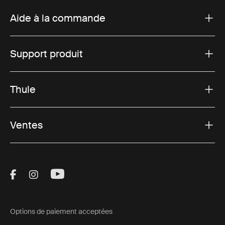
Aide à la commande
Support produit
Thule
Ventes
Visit Thule on Facebook (external link)
Visit Thule on Instagram (external link)
Visit Thule on Youtube (external lin
Options de paiement acceptées