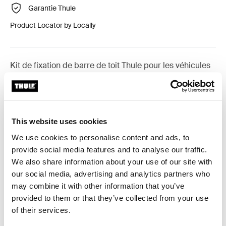
Garantie Thule
Product Locator by Locally
Kit de fixation de barre de toit Thule pour les véhicules
équipés de barres longitudinales.
This website uses cookies
We use cookies to personalise content and ads, to
Toutes les caractéristiques
Toggle features
provide social media features and to analyse our traffic.
We also share information about your use of our site with
Caractéristiques techniques
Toggle techspec
our social media, advertising and analytics partners who
may combine it with other information that you’ve
provided to them or that they’ve collected from your use
Instructions
Toggle guides and instructions
of their services.