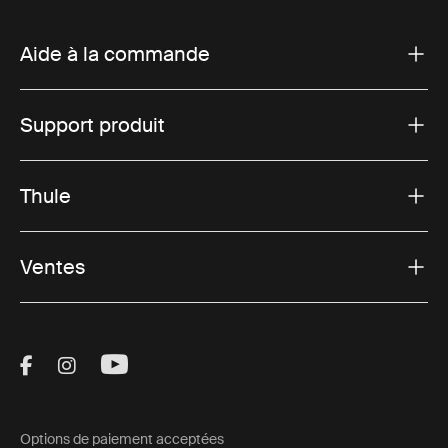
Aide à la commande
Support produit
Thule
Ventes
Visit Thule on Facebook (external link)
Visit Thule on Instagram (external link)
Visit Thule on Youtube (external lin
Options de paiement acceptées