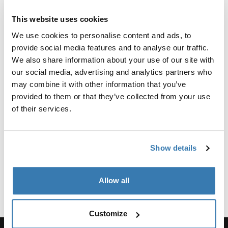
This website uses cookies
Commentaires
Toggle overview
We use cookies to personalise content and ads, to
provide social media features and to analyse our traffic.
We also share information about your use of our site with
Informations de fabrication
our social media, advertising and analytics partners who
Marque déposée : Thule Sweden AB
may combine it with other information that you’ve
Nom du fabricant : Thule Sweden
provided to them or that they’ve collected from your use
Adresse du fabricant : Borggatan 5, 335 73 Hillerstorp,
of their services.
Suède
E-mail : support@thule.com
Site Web : www.thule.com
Show details
Allow all
Customize