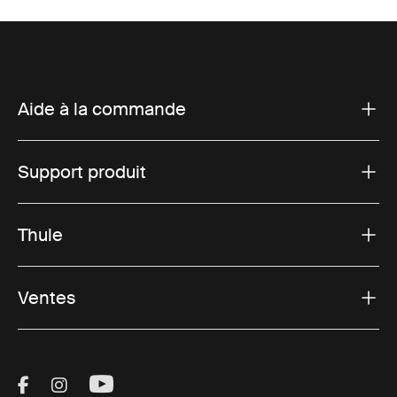
Aide à la commande
Support produit
Thule
Ventes
Visit Thule on Facebook (external link)
Visit Thule on Instagram (external link)
Visit Thule on Youtube (external lin