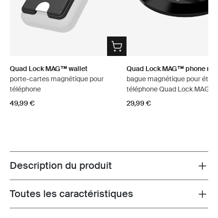
Quad Lock MAG™ wallet
Quad Lock MAG™ phone ring
porte-cartes magnétique pour
bague magnétique pour étui 
téléphone
téléphone Quad Lock MAG™
49,99 €
29,99 €
Description du produit
Toggle overview
Toutes les caractéristiques
Toggle features