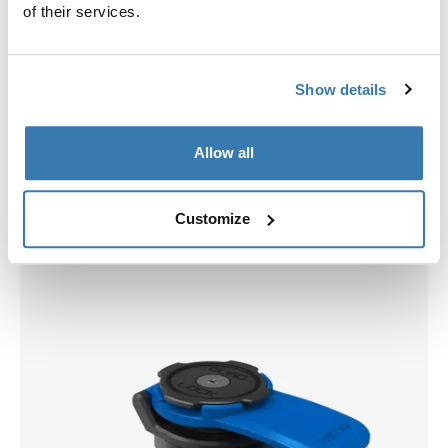
of their services.
Show details
Allow all
Choisissez une coque
Customize