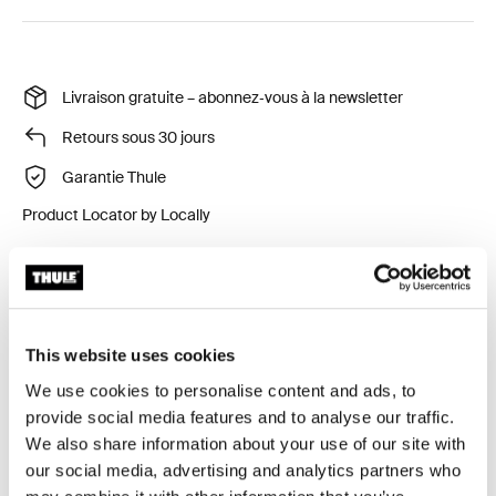
Livraison gratuite – abonnez‑vous à la newsletter
Retours sous 30 jours
Garantie Thule
Product Locator by Locally
This website uses cookies
Rangez mieux lors de chaque voyage avec un cube de
rangement semi-transparent durable qui permet de
We use cookies to personalise content and ads, to
séparer le linge sale du linge propre.
provide social media features and to analyse our traffic.
We also share information about your use of our site with
our social media, advertising and analytics partners who