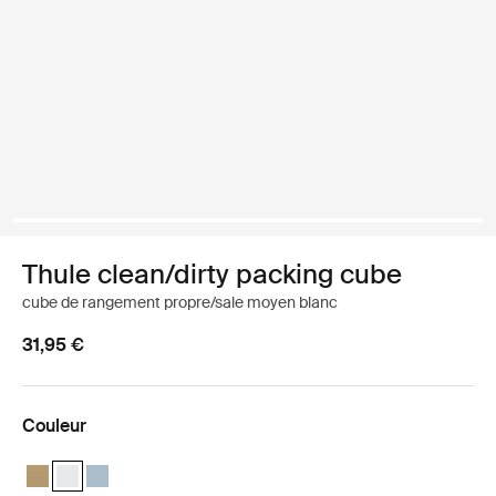
Thule clean/dirty packing cube
cube de rangement propre/sale moyen blanc
31,95 €
Couleur
Thule clean/dirty packing cube Beige doux
Thule clean/dirty packing cube Blanc (selected)
Thule clean/dirty packing cube Gris étang