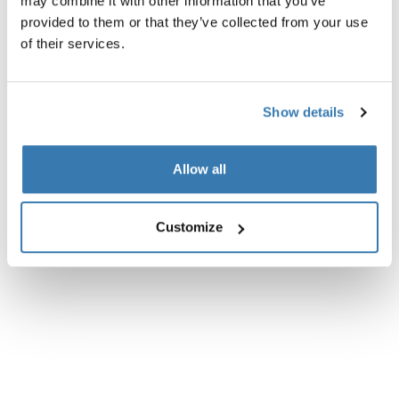
may combine it with other information that you’ve
provided to them or that they’ve collected from your use
Toutes les caractéristiques
Toggle features
of their services.
Caractéristiques techniques
Toggle techspec
Show details
Commentaires
Toggle overview
Allow all
Customize