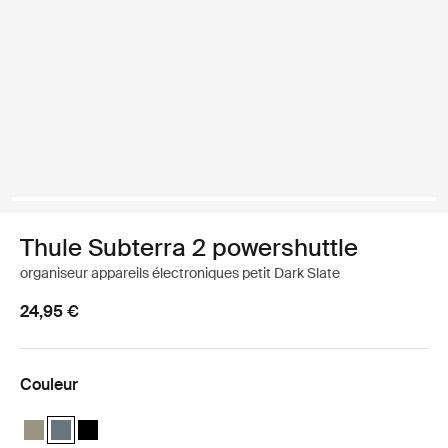
Thule Subterra 2 powershuttle
organiseur appareils électroniques petit Dark Slate
24,95 €
Couleur
Thule Subterra powershuttle small Gris vétiver
Thule Subterra powershuttle small Ardoise foncée (selected)
Thule Subterra powershuttle small Noir