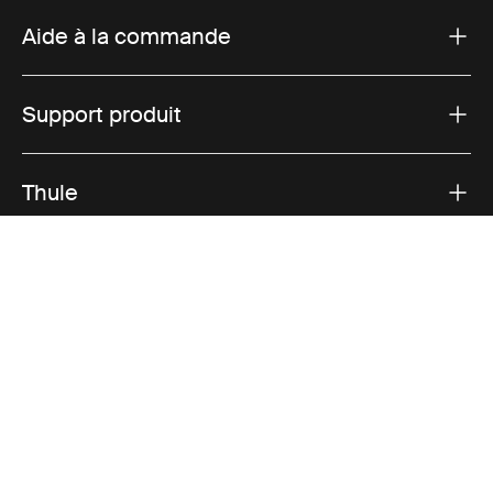
Aide à la commande
Support produit
Thule
Ventes
Visit Thule on Facebook (external link)
Visit Thule on Instagram (external link)
Visit Thule on Youtube (external lin
Options de paiement acceptées