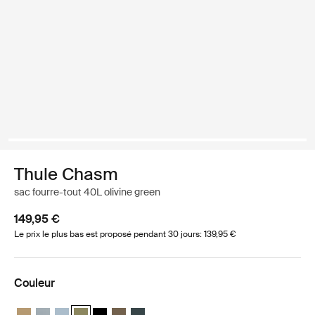
Thule Chasm
sac fourre-tout 40L olivine green
149,95 €
Le prix le plus bas est proposé pendant 30 jours: 139,95 €
Couleur
Thule Chasm 40L duffel Beige doux
Thule Chasm 40L duffel Bleu doux
Thule Chasm 40L duffel Gris étang
Thule Chasm 40L duffel Olivine (selected)
Thule Chasm 40L duffel Noir
Thule Chasm 40L duffel Kaki rofond
Thule Chasm 40L duffel Bleu le plus fonc