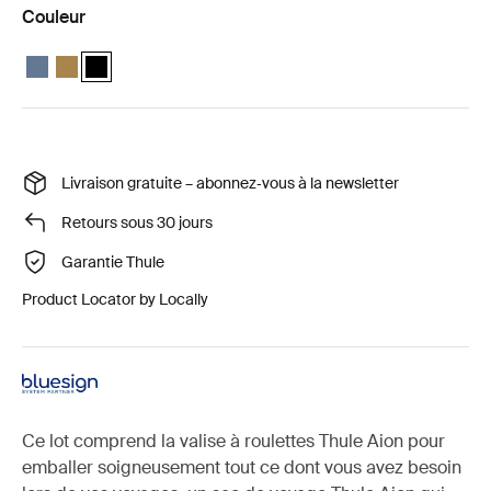
Couleur
Thule Aion luggage set bundle Ardoise foncée
Thule Aion luggage set bundle Nutria brown
Thule Aion luggage set bundle Noir (selected)
Livraison gratuite – abonnez‑vous à la newsletter
Retours sous 30 jours
Garantie Thule
Product Locator by Locally
Ce lot comprend la valise à roulettes Thule Aion pour
emballer soigneusement tout ce dont vous avez besoin