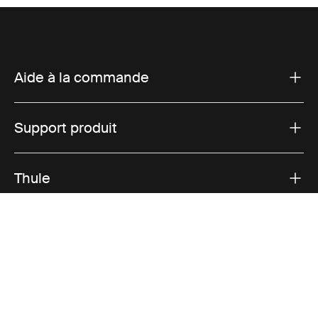
Aide à la commande
Support produit
Thule
Ventes
Visit Thule on Facebook (external link)
Visit Thule on Instagram (external link)
Visit Thule on Youtube (external lin