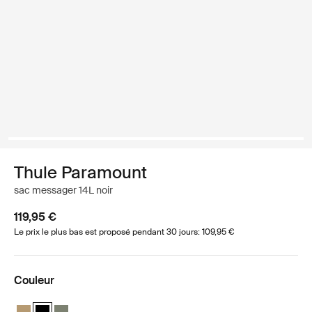
Thule Paramount
sac messager 14L noir
119,95 €
Le prix le plus bas est proposé pendant 30 jours: 109,95 €
Couleur
Thule Paramount messenger 14L Beige doux
Thule Paramount messenger 14L Noir (selected)
Thule Paramount messenger 14L Vert doux