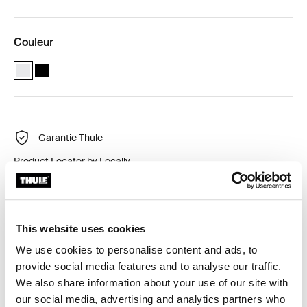
Couleur
Thule Universal Lock Blanc (selected)
Thule Universal Lock Noir
Garantie Thule
Product Locator by Locally
Serrure de haute sécurité pour camping-car, caravane
This website uses cookies
et fourgonnette.
We use cookies to personalise content and ads, to
provide social media features and to analyse our traffic.
We also share information about your use of our site with
our social media, advertising and analytics partners who