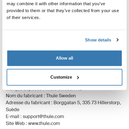
may combine it with other information that you’ve
Toutes les caractéristiques
Toggle features
provided to them or that they’ve collected from your use
of their services.
Caractéristiques techniques
Toggle techspec
Instructions
Toggle guides and instructions
Show details
Commentaires
Toggle overview
Allow all
Informations de fabrication
Customize
Marque déposée : Thule Sweden AB
Nom du fabricant : Thule Sweden
Adresse du fabricant : Borggatan 5, 335 73 Hillerstorp,
Suède
E-mail : support@thule.com
Site Web : www.thule.com