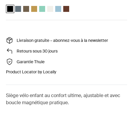
Thule Yepp Nexxt 2 Noir minuit (selected)
Thule Yepp Nexxt 2 Ardoise foncée
Thule Yepp Nexxt 2 Kaki rofond
Thule Yepp Nexxt 2 Jaune poli
Thule Yepp Nexxt 2 Maxi Mint Green
Thule Yepp Nexxt 2 Maxi Snow White
Thule Yepp Nexxt 2 Maxi Aigue-marine
Thule Yepp Nexxt 2 Maxi Chocolate 
Livraison gratuite – abonnez‑vous à la newsletter
Retours sous 30 jours
Garantie Thule
Product Locator by Locally
Siège vélo enfant au confort ultime, ajustable et avec
boucle magnétique pratique.