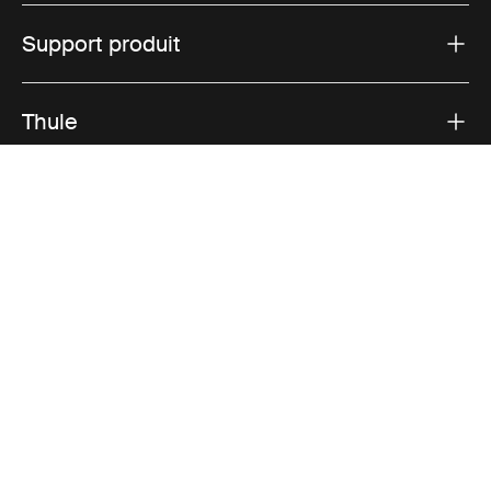
Support produit
Thule
Ventes
Visit Thule on Facebook (external link)
Visit Thule on Instagram (external link)
Visit Thule on Youtube (external lin
Options de paiement acceptées