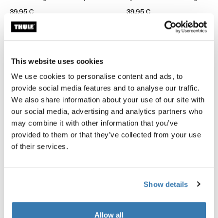
39,95 €
39,95 €
This website uses cookies
We use cookies to personalise content and ads, to
provide social media features and to analyse our traffic.
Description du produit
Toggle overview
We also share information about your use of our site with
our social media, advertising and analytics partners who
Toutes les caractéristiques
Toggle features
may combine it with other information that you’ve
provided to them or that they’ve collected from your use
of their services.
Caractéristiques techniques
Toggle techspec
Instructions
Toggle guides and instructions
Show details
Commentaires
Toggle overview
Allow all