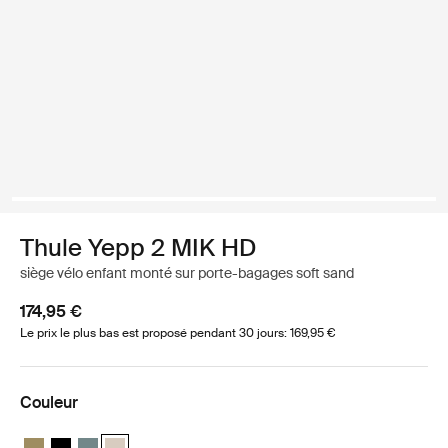
Thule Yepp 2 MIK HD
siège vélo enfant monté sur porte-bagages soft sand
174,95 €
Le prix le plus bas est proposé pendant 30 jours: 169,95 €
Couleur
Thule Yepp 2 MIK HD Vert nutria
Thule Yepp 2 MIK HD Noir minuit
Thule Yepp 2 MIK HD Bleu moyen
Thule Yepp 2 MIK HD Sable doux (selected)