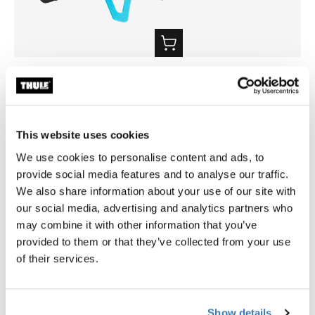
Thule smartphone bike mount
Thule Yepp harness clip
fixation de guidon smartphone noire
clip harnais noir
39,95 €
9,95 €
This website uses cookies
We use cookies to personalise content and ads, to
provide social media features and to analyse our traffic.
We also share information about your use of our site with
our social media, advertising and analytics partners who
may combine it with other information that you’ve
Description du produit
Toggle overview
provided to them or that they’ve collected from your use
of their services.
Toutes les caractéristiques
Toggle features
Caractéristiques techniques
Toggle techspec
Show details