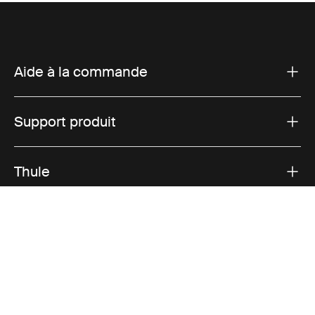
Aide à la commande
Support produit
Thule
Ventes
Visit Thule on Facebook (external link)
Visit Thule on Instagram (external link)
Visit Thule on Youtube (external lin