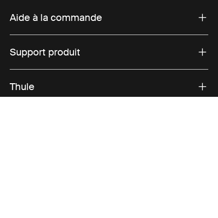
Aide à la commande
Support produit
Thule
Ventes
Visit Thule on Facebook (external link)
Visit Thule on Instagram (external link)
Visit Thule on Youtube (external lin
Options de paiement acceptées