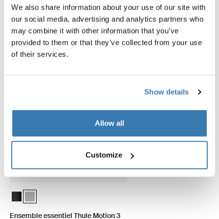
Explorer les offres groupées
We also share information about your use of our site with
our social media, advertising and analytics partners who
may combine it with other information that you’ve
provided to them or that they’ve collected from your use
Économisez 5%
of their services.
Show details
Allow all
Customize
Ensemble essentiel Thule Motion 3 Box Black Glossy
Ensemble essentiel Thule Motion 3 Box Titan Glossy (selected)
Ensemble essentiel Thule Motion 3