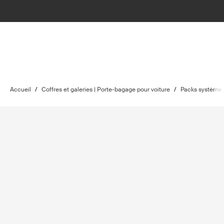
Accueil
/
Coffres et galeries | Porte-bagage pour voiture
/
Packs système 