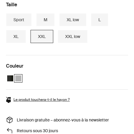
Taille
Sport
M
XL low
L
XL
XXL
XXL low
Couleur
Thule Motion 3 travel bundle Black Glossy
Thule Motion 3 travel bundle Titan Glossy (selected)
Le produit touchera-t-il le hayon ?
Livraison gratuite – abonnez‑vous à la newsletter
Retours sous 30 jours