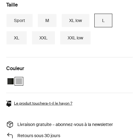
Taille
Sport
M
XL low
L
XL
XXL
XXL low
Couleur
Thule Motion 3 travel bundle Black Glossy
Thule Motion 3 travel bundle Titan Glossy (selected)
Le produit touchera-t-il le hayon ?
Livraison gratuite – abonnez‑vous à la newsletter
Retours sous 30 jours