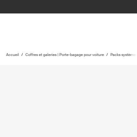
Accueil
/
Coffres et galeries | Porte-bagage pour voiture
/
Packs système 