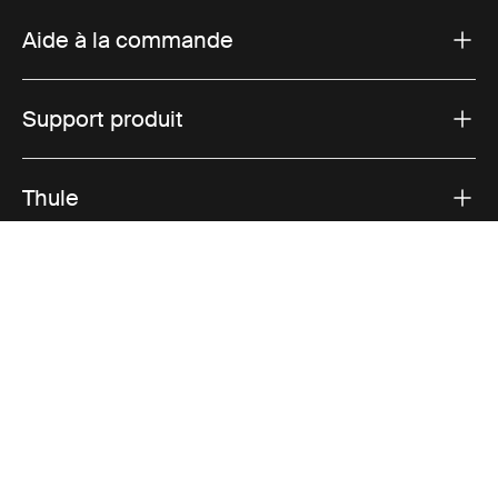
Aide à la commande
Support produit
Thule
Ventes
Visit Thule on Facebook (external link)
Visit Thule on Instagram (external link)
Visit Thule on Youtube (external lin
Options de paiement acceptées