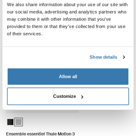
Explorer les offres groupées
We also share information about your use of our site with
our social media, advertising and analytics partners who
may combine it with other information that you’ve
provided to them or that they’ve collected from your use
of their services.
Show details
Allow all
Customize
Ensemble essentiel Thule Motion 3 Box Black Glossy
Ensemble essentiel Thule Motion 3 Box Titan Glossy (selected)
Ensemble essentiel Thule Motion 3