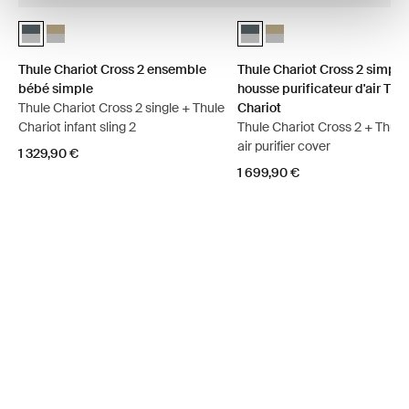
Thule Chariot Cross 2 ensemble bébé simple Ardoise foncée (select
Thule Chariot Cross 2 ensemble bébé simple Kaki délavé
Thule Chariot Cross 2 simple 
Thule Chariot Cross 2 sim
Thule Chariot Cross 2 ensemble
Thule Chariot Cross 2 simple
bébé simple
housse purificateur d'air Thu
Thule Chariot Cross 2 single + Thule
Chariot
Chariot infant sling 2
Thule Chariot Cross 2 + Thule Chariot
air purifier cover
1 329,90 €
1 699,90 €