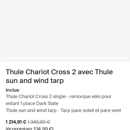
Thule Chariot Cross 2 avec Thule
sun and wind tarp
Inclus:
Thule Chariot Cross 2 single - remorque vélo pour
enfant 1 place Dark Slate
Thule sun and wind tarp - Tarp pare-soleil et pare-vent
Prix de vente
Prix d’origine
1 214,91 €
1 349,90 €
(économisez 134,99 €)