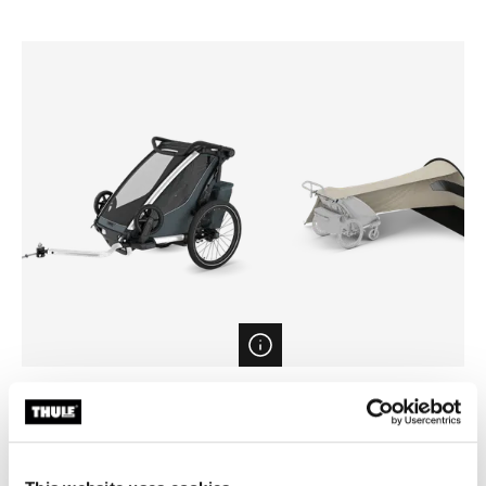
Open info modal
Thule Chariot Cross 2 single
Thule sun and wind tarp
remorque vélo pour enfant 1 place
Tarp pare-soleil et pare-vent
Dark Slate
149,95 €
1 199,95 €