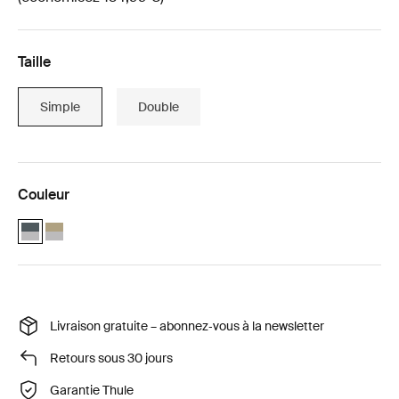
Taille
Simple
Double
Couleur
Thule Chariot Cross 2 avec Thule sun and wind tarp Ardoise foncée 
Thule Chariot Cross 2 avec Thule sun and wind tarp Kaki délavé
Livraison gratuite – abonnez‑vous à la newsletter
Retours sous 30 jours
Garantie Thule