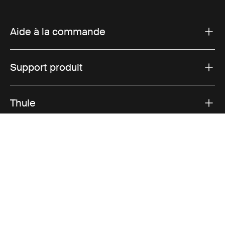
Aide à la commande
Support produit
Thule
Ventes
Visit Thule on Facebook (external link)
Visit Thule on Instagram (external link)
Visit Thule on Youtube (external lin