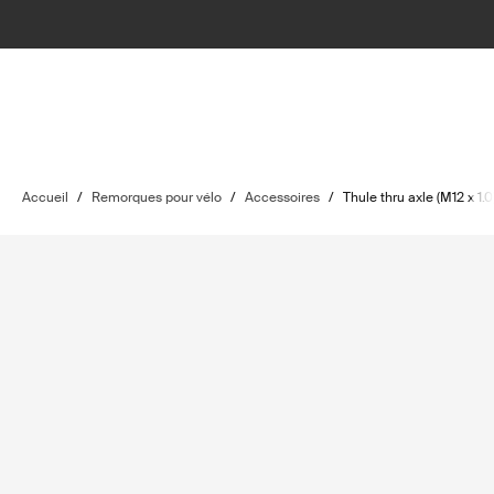
Accueil
/
Remorques pour vélo
/
Accessoires
/
Thule thru axle (M12 x 1.0