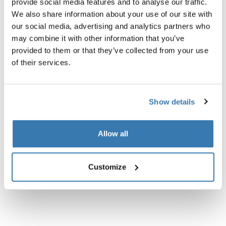
provide social media features and to analyse our traffic.
fixation de votre remorque à votre vélo.
We also share information about your use of our site with
our social media, advertising and analytics partners who
may combine it with other information that you’ve
provided to them or that they’ve collected from your use
of their services.
Toutes les caractéristiques
Toggle features
Caractéristiques techniques
Toggle techspec
Show details
Instructions
Toggle guides and instructions
Allow all
Commentaires
Toggle overview
Customize