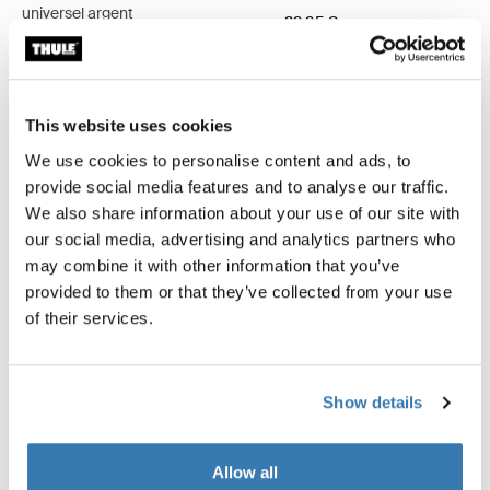
universel argent
29,95 €
29,95 €
This website uses cookies
We use cookies to personalise content and ads, to
Toutes les caractéristiques
Toggle features
provide social media features and to analyse our traffic.
We also share information about your use of our site with
our social media, advertising and analytics partners who
Caractéristiques techniques
Toggle techspec
may combine it with other information that you’ve
provided to them or that they’ve collected from your use
Commentaires
of their services.
Toggle overview
Show details
Allow all