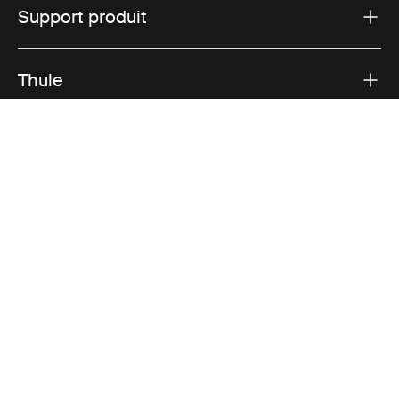
Support produit
Thule
Ventes
Visit Thule on Facebook (external link)
Visit Thule on Instagram (external link)
Visit Thule on Youtube (external lin
Options de paiement acceptées
Déclaration de confidentialité