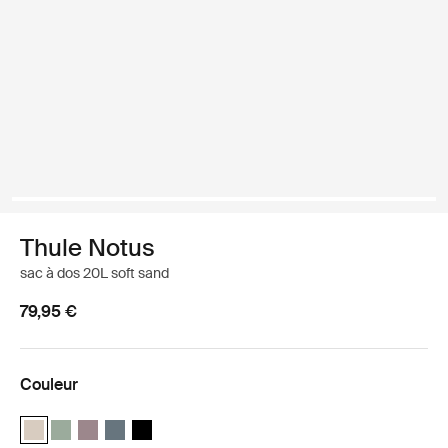
Thule Notus
sac à dos 20L soft sand
79,95 €
Couleur
Thule Notus backpack Sable doux (selected)
Thule Notus backpack Vert calme
Thule Notus backpack Taupe teintée
Thule Notus backpack Ardoise foncée
Thule Notus backpack Noir