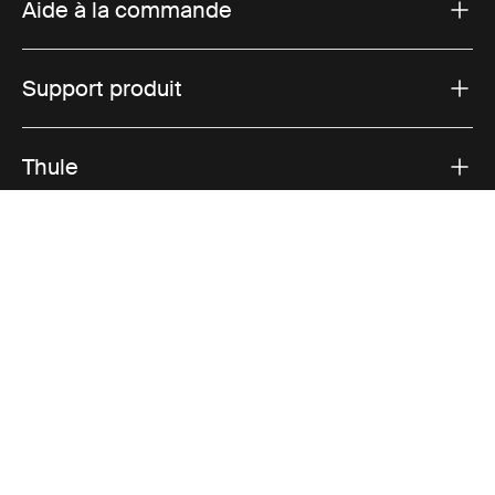
Aide à la commande
Support produit
Thule
Ventes
Visit Thule on Facebook (external link)
Visit Thule on Instagram (external link)
Visit Thule on Youtube (external lin
Options de paiement acceptées