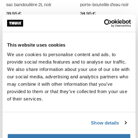
sac bandoulière 2L noir
porte-bouteille d'eau noir
39,95 €
34,95 €
This website uses cookies
Description du produit
Toggle overview
We use cookies to personalise content and ads, to
provide social media features and to analyse our traffic.
We also share information about your use of our site with
Toutes les caractéristiques
Toggle features
our social media, advertising and analytics partners who
may combine it with other information that you’ve
Caractéristiques techniques
Toggle techspec
provided to them or that they’ve collected from your use
of their services.
Commentaires
Toggle overview
Show details