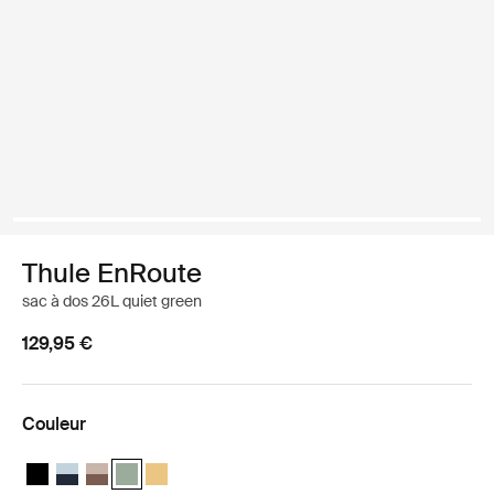
Thule EnRoute
sac à dos 26L quiet green
129,95 €
Couleur
Thule EnRoute backpack 26L Noir
Thule EnRoute backpack 26L Bleu doux/bleu foncé
Thule EnRoute backpack 26L Taupe teinté/marron nuanc
Thule EnRoute backpack 26L Vert calme (selected)
Thule EnRoute backpack 26L Jaune pâle