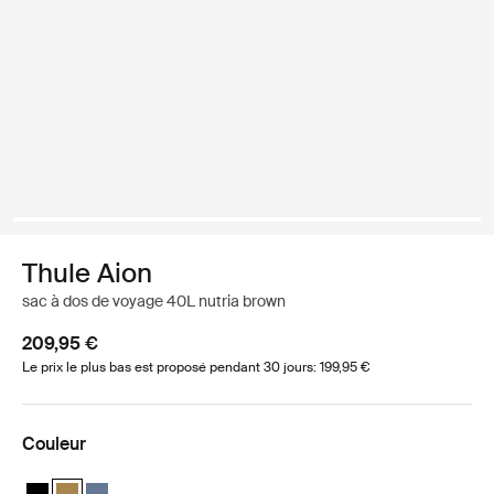
Thule Aion
sac à dos de voyage 40L nutria brown
209,95 €
Le prix le plus bas est proposé pendant 30 jours: 199,95 €
Couleur
Thule Aion travel backpack 40L Noir
Thule Aion travel backpack 40L Nutria brown (selected)
Thule Aion travel backpack 40L Ardoise foncée