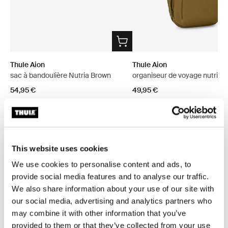
Thule Aion
Thule Aion
sac à bandoulière Nutria Brown
organiseur de voyage nutria 
54,95 €
49,95 €
This website uses cookies
Description du produit
We use cookies to personalise content and ads, to
Toggle overview
provide social media features and to analyse our traffic.
We also share information about your use of our site with
Toutes les caractéristiques
Toggle features
our social media, advertising and analytics partners who
may combine it with other information that you’ve
Caractéristiques techniques
Toggle techspec
provided to them or that they’ve collected from your use