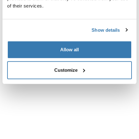
of their services.
Instructions
Toggle guides and instructions
Show details
Commentaires
Toggle overview
Allow all
Customize