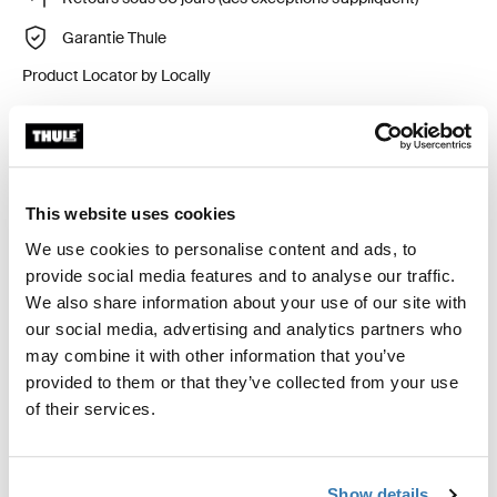
Garantie Thule
Product Locator by Locally
Ensemble d'ajustement sur mesure pour installer un
système de support de toit Thule sur les véhicules
This website uses cookies
munis de points fixes intégrés, d’un profil en T ou
de points de fixation pour support de toit à installation
We use cookies to personalise content and ads, to
personnalisée.
provide social media features and to analyse our traffic.
We also share information about your use of our site with
our social media, advertising and analytics partners who
may combine it with other information that you’ve
provided to them or that they’ve collected from your use
Toutes les caractéristiques
Toggle features
of their services.
Caractéristiques techniques
Toggle techspec
Show details