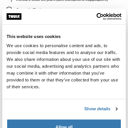
Garantie Thule
Product Locator by Locally
This website uses cookies
Ensemble d’ajustement requis pour installer un système
We use cookies to personalise content and ads, to
de support de toit Thule sur certains véhicules.
provide social media features and to analyse our traffic.
We also share information about your use of our site with
our social media, advertising and analytics partners who
may combine it with other information that you’ve
provided to them or that they’ve collected from your use
Caractéristiques techniques
Toggle techspec
of their services.
Instructions
Toggle guides and instructions
Show details
Avis
Toggle overview
Allow all