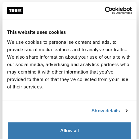
Product Locator by Locally
Ensemble d’ajustement requis pour installer un système
This website uses cookies
de support de toit Thule sur certains véhicules.
We use cookies to personalise content and ads, to
provide social media features and to analyse our traffic.
We also share information about your use of our site with
our social media, advertising and analytics partners who
may combine it with other information that you’ve
Caractéristiques techniques
Toggle techspec
provided to them or that they’ve collected from your use
of their services.
Instructions
Toggle guides and instructions
Show details
Avis
Toggle overview
Allow all