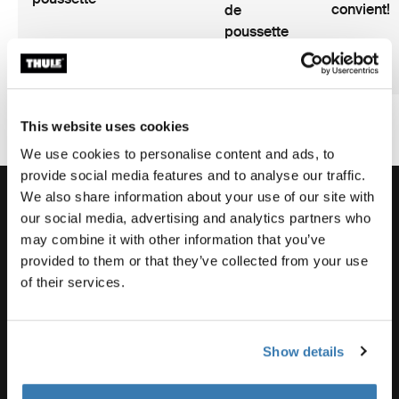
convient!
de
poussette
8 min de
3 min de
5 min de
2 min de
lecture
lecture
lecture
lecture
This website uses cookies
We use cookies to personalise content and ads, to
provide social media features and to analyse our traffic.
We also share information about your use of our site with
our social media, advertising and analytics partners who
may combine it with other information that you’ve
Aide à la commande
provided to them or that they’ve collected from your use
of their services.
Soutien pour les produits
Show details
Thule