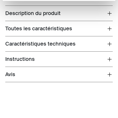
Description du produit
Toggle overview
Toutes les caractéristiques
Toggle features
Caractéristiques techniques
Toggle techspec
Instructions
Toggle guides and instructions
Avis
Toggle overview