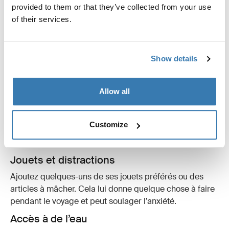
pauses. Laissez votre chien se délasser, jouer et faire
provided to them or that they’ve collected from your use
ses besoins. Cela rompt la monotonie et lui donne
of their services.
quelque chose à attendre avec impatience.
Show details
Environnement confortable
Allow all
Literie familière
Placez sa literie habituelle ou une couverture familière à
Customize
l’intérieur de la
cage
. L’odeur familière peut être très
réconfortante.
Jouets et distractions
Ajoutez quelques-uns de ses jouets préférés ou des
articles à mâcher. Cela lui donne quelque chose à faire
pendant le voyage et peut soulager l’anxiété.
Accès à de l’eau