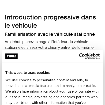
Introduction progressive dans
le véhicule
Familiarisation avec le véhicule stationné
Au début, placez la
cage
à l’intérieur du véhicule
stationné et laissez votre chien y entrer de lui-même.
Récompensez-le pour l’avoir fait.
Courtes distances
Une fois que votre chien est à l’aise, commencez par
This website uses cookies
une courte promenade en véhicule de cinq minutes
dans le voisinage. Augmentez progressivement la
We use cookies to personalise content and ads, to
durée de la promenade au fil du temps.
provide social media features and to analyse our traffic.
We also share information about your use of our site with
Pauses fréquentes
our social media, advertising and analytics partners who
Pour les trajets plus longs, assurez-vous de faire des
may combine it with other information that you’ve