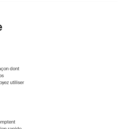
e
façon dont
os
yez utiliser
comptent
tion rapide