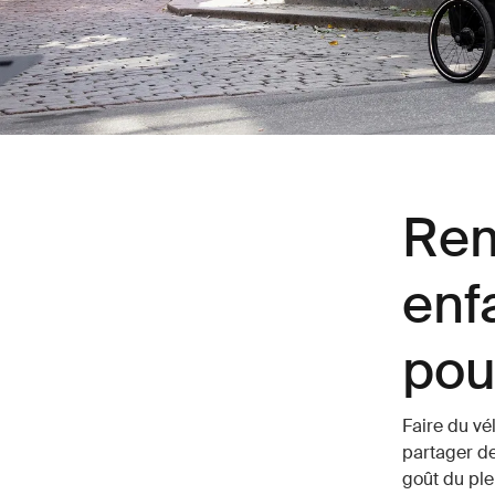
Rem
enf
pou
Faire du vél
partager des
goût du ple