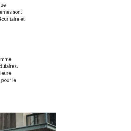
que
ernes sont
curitaire et
gamme
dulaires.
lleure
 pour le