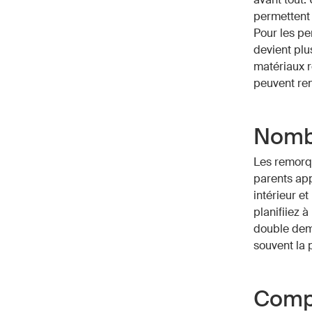
permettent 
Pour les pe
devient plu
matériaux 
peuvent ren
Nombr
Les remorqu
parents app
intérieur e
planifiiez 
double dema
souvent la 
Compa