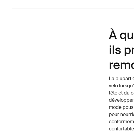
À qu
ils 
remo
La plupart
vélo lorsqu’
tête et du 
développeme
mode pousse
pour nourri
conformémen
confortable