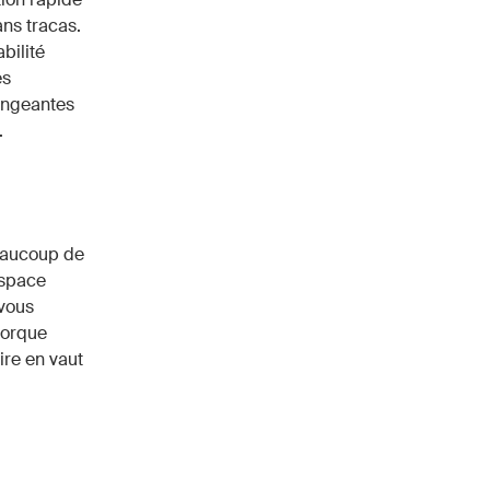
ans tracas.
bilité
es
angeantes
.
beaucoup de
espace
 vous
morque
re en vaut