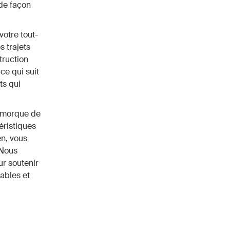
de façon
otre tout-
s trajets
truction
ce qui suit
ts qui
remorque de
éristiques
en, vous
 Nous
r soutenir
rables et