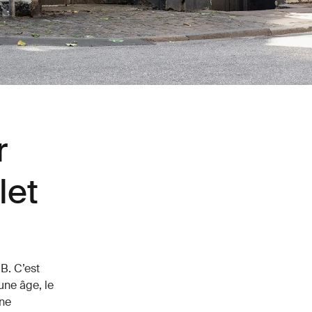
r
let
 B. C’est
une âge, le
une