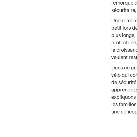
remorque d
sécuritaire,
Une remorq
petit lors 
plus longs,
protectrice
la croissan
veulent rest
Dans ce gui
vélo qui co
de sécurité,
apprendrez
expliquons
les famille
une concept