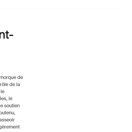
nt-
emorque de
rôle de la
 le
es, le
de soutien
outenu,
asseoir
légèrement