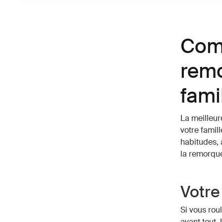
Comm
remo
fami
La meilleur
votre famill
habitudes, 
la remorque
Votre 
Si vous roul
avant tout.