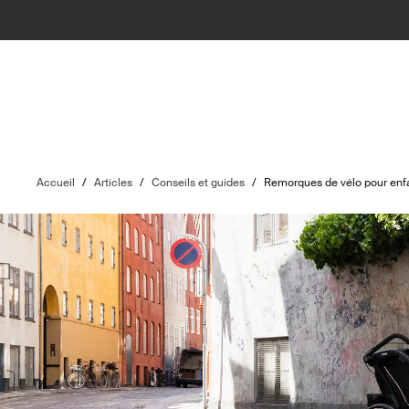
Accueil
/
Articles
/
Conseils et guides
/
Remorques de vélo pour enfa