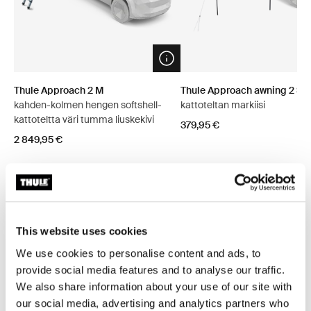
Open info modal
Thule Approach 2 M
Thule Approach awning 2 S/
kahden-kolmen hengen softshell-
kattoteltan markiisi
kattoteltta väri tumma liuskekivi
379,95 €
2 849,95 €
Tutustu paketteihin
This website uses cookies
We use cookies to personalise content and ads, to
provide social media features and to analyse our traffic.
Säästä 5 %
Säästä 5 %
We also share information about your use of our site with
our social media, advertising and analytics partners who