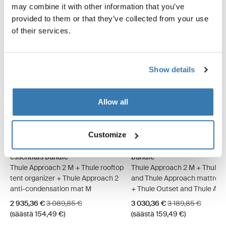
may combine it with other information that you’ve
provided to them or that they’ve collected from your use
of their services.
Show details
Allow all
Thule Approach 2 M basecamp essentials bundle Ashland harmaa
Thule Approach 2 L basecamp essentials bundle Ashland har
Thule Approach 2 M basecamp essentials bundle Tumma liu
Thule Approach 2 L basecamp essentials bundle Tumma
Thule Approach 2 M camp co
Thule Approach 2 L cam
Thule Approach 2 M 
Thule Approach 
Customize
Thule Approach 2 M basecamp
Thule Approach 2 M camp c
essentials bundle
bundle
Thule Approach 2 M + Thule rooftop
Thule Approach 2 M + Thule 
tent organizer + Thule Approach 2
and Thule Approach mattress
anti-condensation mat M
+ Thule Outset and Thule Ap
fitted sheet
Alennushinta
Alkuperäinen hinta
Alennushinta
Alkuperäinen hint
2 935,36 €
3 089,85 €
3 030,36 €
3 189,85 €
(säästä 154,49 €)
(säästä 159,49 €)