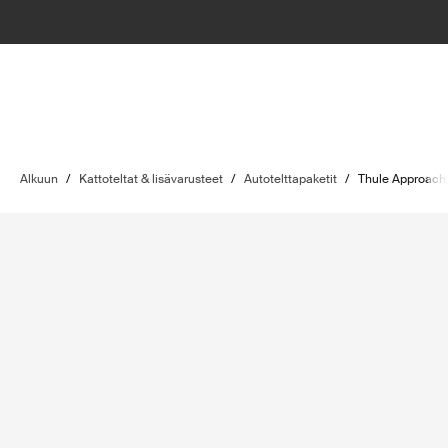
Alkuun
/
Kattoteltat & lisävarusteet
/
Autotelttapaketit
/
Thule Approach 