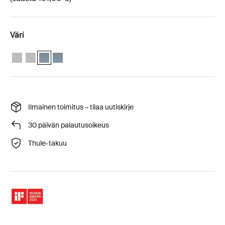
Väri
Thule Approach 2 M weather protection bundle Ashland harmaa
Thule Approach 2 L weather protection bundle Ashland harma
Thule Approach 2 M weather protection bundle Tumma liusk
Thule Approach 2 L weather protection bundle Tumma l
Ilmainen toimitus – tilaa uutiskirje
30 päivän palautusoikeus
Thule-takuu