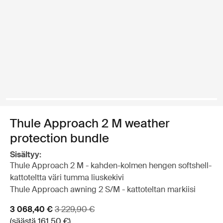
Thule Approach 2 M weather
protection bundle
Sisältyy:
Thule Approach 2 M - kahden-kolmen hengen softshell-
kattoteltta väri tumma liuskekivi
Thule Approach awning 2 S/M - kattoteltan markiisi
Alennushinta
Alkuperäinen hinta
3 068,40 €
3 229,90 €
(säästä 161,50 €)