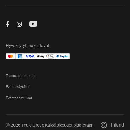
Visit Thule on Facebook (external link)
Visit Thule on Instagram (external link)
Visit Thule on Youtube (external lin
Hyväksytyt maksutavat
Tietosuojailmoitus
Evästekäytäntö
Evästeasetukset
Finland
Ⓒ 2026 Thule Group Kaikki oikeudet pidätetään
Current marke