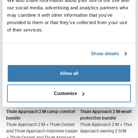
We also share information about your use of our site with
Säästä 5 %
Säästä 5 %
our social media, advertising and analytics partners who
may combine it with other information that you’ve
provided to them or that they’ve collected from your use
of their services.
Show details
Allow all
Customize
Thule Approach 2 M camp comfort bundle Ashland harmaa (selecte
Thule Approach 2 L camp comfort bundle Ashland harmaa
Thule Approach 2 M camp comfort bundle Tumma liuskekiv
Thule Approach 2 L camp comfort bundle Tumma liusk
Thule Approach 2 M weather 
Thule Approach 2 L weat
Thule Approach 2 M 
Thule Approach 
Thule Approach 2 M camp comfort
Thule Approach 2 M weather
bundle
protection bundle
Thule Approach 2 M + Thule Outset
Thule Approach 2 M + Thule
and Thule Approach mattress topper
Approach awning 2 S/M
+ Thule Outset and Thule Approach M