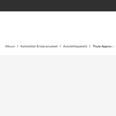
Alkuun
/
Kattoteltat & lisävarusteet
/
Autotelttapaketit
/
Thule Approach