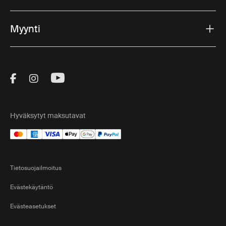
Myynti
Visit Thule on Facebook (external link)
Visit Thule on Instagram (external link)
Visit Thule on Youtube (external lin
Hyväksytyt maksutavat
Tietosuojailmoitus
Evästekäytäntö
Evästeasetukset