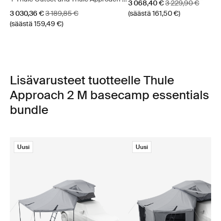
Alennushinta
Alkuperäinen hint
3 068,40 €
3 229,90 €
fitted sheet
Alennushinta
Alkuperäinen hinta
3 030,36 €
3 189,85 €
(säästä 161,50 €)
(säästä 159,49 €)
Lisävarusteet tuotteelle Thule
Approach 2 M basecamp essentials
bundle
Uusi
Uusi