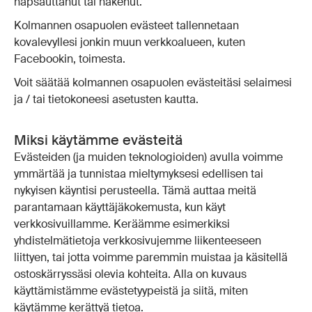
napsauttanut tai hakenut.
Kolmannen osapuolen evästeet tallennetaan
kovalevyllesi jonkin muun verkkoalueen, kuten
Facebookin, toimesta.
Voit säätää kolmannen osapuolen evästeitäsi selaimesi
ja / tai tietokoneesi asetusten kautta.
Miksi käytämme evästeitä
Evästeiden (ja muiden teknologioiden) avulla voimme
ymmärtää ja tunnistaa mieltymyksesi edellisen tai
nykyisen käyntisi perusteella. Tämä auttaa meitä
parantamaan käyttäjäkokemusta, kun käyt
verkkosivuillamme. Keräämme esimerkiksi
yhdistelmätietoja verkkosivujemme liikenteeseen
liittyen, tai jotta voimme paremmin muistaa ja käsitellä
ostoskärryssäsi olevia kohteita. Alla on kuvaus
käyttämistämme evästetyypeistä ja siitä, miten
käytämme kerättyä tietoa.