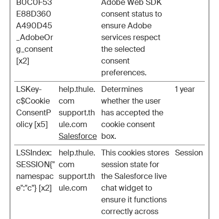
B0C0F53
Adobe Web SDK
E88D360
consent status to
A490D45
ensure Adobe
_AdobeOr
services respect
g_consent
the selected
[x2]
consent
preferences.
LSKey-
help.thule.
Determines
1 year
c$Cookie
com
whether the user
ConsentP
support.th
has accepted the
olicy [x5]
ule.com
cookie consent
Salesforce
box.
LSSIndex:
help.thule.
This cookies stores
Session
SESSION{"
com
session state for
namespac
support.th
the Salesforce live
e":"c"} [x2]
ule.com
chat widget to
ensure it functions
correctly across