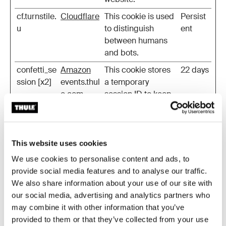
cf.turnstile.
Cloudflare
This cookie is used
Persist
u
to distinguish
ent
between humans
and bots.
confetti_se
Amazon
This cookie stores
22 days
ssion [x2]
events.thul
a temporary
e.com
session ID to keep
a user’s session
active on the
Confetti platform.
This website uses cookies
confetti_se
Amazon
This cookie stores
22 days
ssion.sig
events.thul
a cryptographic
We use cookies to personalise content and ads, to
[x2]
e.com
signature that
provide social media features and to analyse our traffic.
verifies the integrity
We also share information about your use of our site with
of the
our social media, advertising and analytics partners who
confetti_session
may combine it with other information that you’ve
cookie.
provided to them or that they’ve collected from your use