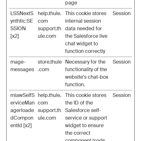
page
LSSNextS
help.thule.
This cookie stores
Session
ynthtic:SE
com
internal session
SSION
support.th
data needed for
[x2]
ule.com
the Salesforce live
chat widget to
function correctly
mage-
store.thule
Necessary for the
Session
messages
.com
functionality of the
website's chat-box
function.
miawSelfS
help.thule.
This cookie stores
Session
erviceMan
com
the ID of the
agerloade
support.th
Salesforce self-
dCompon
ule.com
service or support
entId [x2]
widget to ensure
the correct
component loads