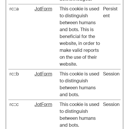
rc::a
JotForm
This cookie is used
Persist
to distinguish
ent
between humans
and bots. This is
beneficial for the
website, in order to
make valid reports
on the use of their
website.
rc::b
JotForm
This cookie is used
Session
to distinguish
between humans
and bots.
rc::c
JotForm
This cookie is used
Session
to distinguish
between humans
and bots.