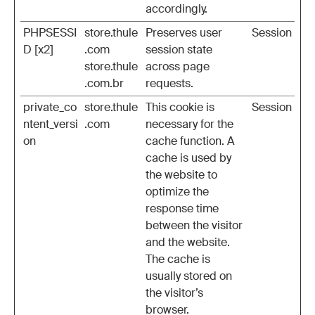
accordingly.
PHPSESSI
store.thule
Preserves user
Session
D [x2]
.com
session state
store.thule
across page
.com.br
requests.
private_co
store.thule
This cookie is
Session
ntent_versi
.com
necessary for the
on
cache function. A
cache is used by
the website to
optimize the
response time
between the visitor
and the website.
The cache is
usually stored on
the visitor’s
browser.