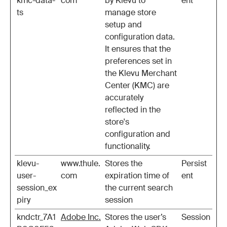
kmc-data-
com
by Klevu to
ent
ts
manage store
setup and
configuration data.
It ensures that the
preferences set in
the Klevu Merchant
Center (KMC) are
accurately
reflected in the
store's
configuration and
functionality.
klevu-
www.thule.
Stores the
Persist
user-
com
expiration time of
ent
session_ex
the current search
piry
session
kndctr_7A1
Adobe Inc.
Stores the user’s
Session