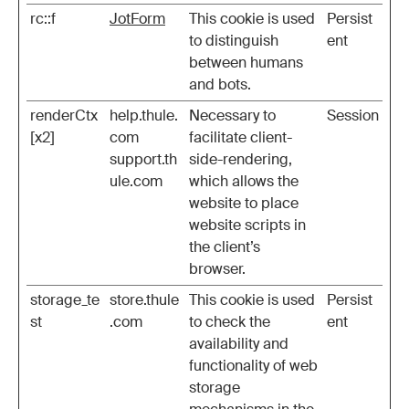
rc::f
JotForm
This cookie is used
Persist
to distinguish
ent
between humans
and bots.
renderCtx
help.thule.
Necessary to
Session
[x2]
com
facilitate client-
support.th
side-rendering,
ule.com
which allows the
website to place
website scripts in
the client’s
browser.
storage_te
store.thule
This cookie is used
Persist
st
.com
to check the
ent
availability and
functionality of web
storage