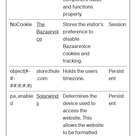
and functions
properly.
NoCookie
The
Stores the visitor's
Session
Bazaarvoi
preference to
ce
disable
Bazaarvoice
cookies and
tracking.
object(#-
store.thule
Holds the users
Persist
#-
.com
timezone.
ent
##:#:#.#)
pa_enable
Solarwind
Determines the
Persist
d
s
device used to
ent
access the
website. This
allows the website
to be formatted