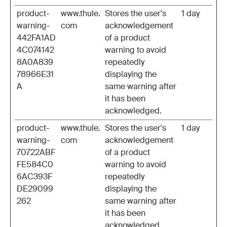
product-
www.thule.
Stores the user's
1 day
warning-
com
acknowledgement
442FA1AD
of a product
4C074142
warning to avoid
8A0A839
repeatedly
78966E31
displaying the
A
same warning after
it has been
acknowledged.
product-
www.thule.
Stores the user's
1 day
warning-
com
acknowledgement
70722ABF
of a product
FE584C0
warning to avoid
6AC393F
repeatedly
DE29099
displaying the
262
same warning after
it has been
acknowledged.