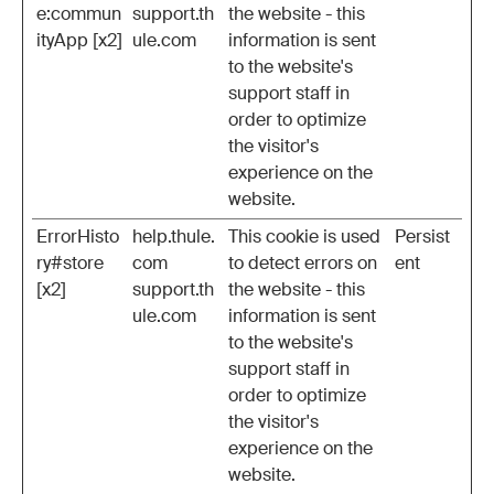
e:commun
support.th
the website - this
ityApp [x2]
ule.com
information is sent
to the website's
support staff in
order to optimize
the visitor's
experience on the
website.
ErrorHisto
help.thule.
This cookie is used
Persist
ry#store
com
to detect errors on
ent
[x2]
support.th
the website - this
ule.com
information is sent
to the website's
support staff in
order to optimize
the visitor's
experience on the
website.