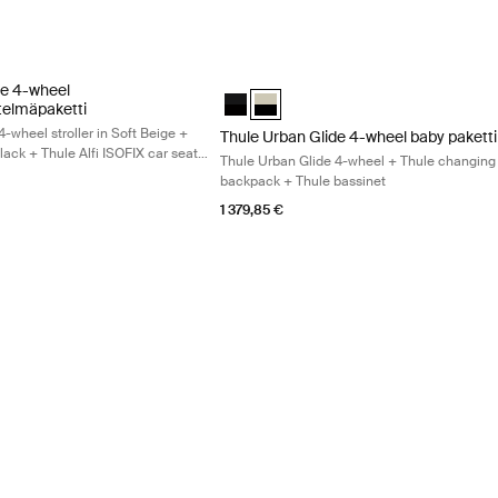
ban Glide 3 stroller in black + Thule bassinet in black + Thule Maple i
e 4-wheel matkustusjärjestelmäpaketti Thule Urban Glide 4-wheel stroller
Thule Urban Glide 4-wheel baby paketti
de 4-wheel
ed Taupe on Black
Tumma liuskekivi mustalla
tti Musta mustalla (selected)
paketti Keskisininen mustalla
Thule Urban Glide 4-wheel baby pakett
Thule Urban Glide 4-wheel baby pak
telmäpaketti
-wheel stroller in Soft Beige +
Thule Urban Glide 4-wheel baby paketti
lack + Thule Alfi ISOFIX car seat
Thule Urban Glide 4-wheel + Thule changing
 infant car seat in Light Gray +
backpack + Thule bassinet
3 car seat adapter for Maxi-Cosi®
1 379,85 €
-wheel + Thule Urban Glide 3 snack tray + Thule stoller cup holder Soft
ected)