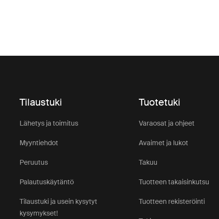
Tilaustuki
Tuotetuki
Lähetys ja toimitus
Varaosat ja ohjeet
Myyntiehdot
Avaimet ja lukot
Peruutus
Takuu
Palautuskäytäntö
Tuotteen takaisinkutsu
Tilaustuki ja usein kysytyt
Tuotteen rekisteröinti
kysymykset!