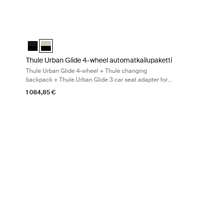
nfant car seat in black + Thule Urban Glide 3 car seat adapter for Maxi-
 in Soft Beige + Thule bassinet in Black + Thule Alfi ISOFIX car seat b
 Thule Urban Glide 4-wheel + Thule changing backpack + Thule bassinet
Thule Urban Glide 4-wheel automatkailupaketti Thule Urban Gl
i Musta mustalla
etti Soft Beige (selected)
Thule Urban Glide 4-wheel automatkailupaketti Musta mustal
Thule Urban Glide 4-wheel automatkailupaketti Soft Beige
Thule Urban Glide 4-wheel automatkailupaketti
Thule Urban Glide 4-wheel + Thule changing
backpack + Thule Urban Glide 3 car seat adapter for
Maxi-Cosi®
1 084,85 €
 beige on black