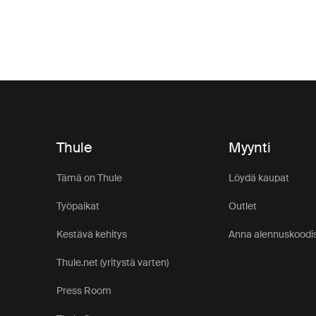
Thule
Myynti
Tämä on Thule
Löydä kaupat
Työpaikat
Outlet
Kestävä kehitys
Anna alennuskoodis
Thule.net (yritystä varten)
Press Room