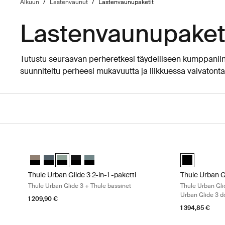
Alkuun
/
Lastenvaunut
/
Lastenvaunupaketit
Lastenvaunupaket
Tutustu seuraavan perheretkesi täydelliseen kumppani
suunniteltu perheesi mukavuutta ja liikkuessa vaivatonta 
Siirry tuloksiin
Thule Urban Glide 3 2-in-1 -paketti Thule Urban Glide 3 + Thul
Thule Urban Gl
Thule Urban Glide 3 2-in-1 -paketti Tinted Taupe on Black
Thule Urban Glide 3 2-in-1 -paketti Tumma liuskekivi must
Thule Urban Glide 3 2-in-1 -paketti Sumunvihreä must
Thule Urban Glide 3 2-in-1 -paketti Musta mustal
Thule Urban Glide 3 2-in-1 -paketti Keskisini
Thule Urban G
Thule Urban Glide 3 2-in-1 -paketti
Thule Urban G
Thule Urban Glide 3 + Thule bassinet
Thule Urban Gli
Urban Glide 3 d
1 209,90 €
1 394,85 €