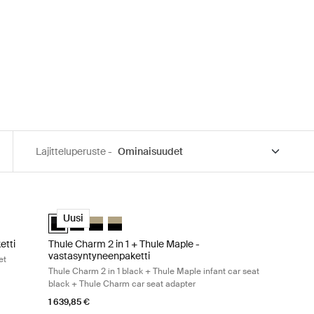
Lajitteluperuste -
Thule Urban Glide 3 double bassinet adapter Black on black
etti Thule Urban Glide 4-wheel + Thule bassinet Tinted taupe on black
Thule Charm 2 in 1 + Thule Maple -vastasyntyneenpaketti Thu
ketti Tumma liuskekivi mustalla
1-paketti Musta mustalla
-in-1-paketti Soft Beige
el 2-in-1-paketti Keskisininen mustalla
-wheel 2-in-1-paketti Tinted Taupe on Black (selected)
Thule Charm 2 in 1 + Thule Maple -vastasyntyneenpaketti M
Thule Charm 2 in 1 + Thule Maple -vastasyntyneenpakett
Thule Charm 2 in 1 + Thule Maple -vastasyntyneenp
Thule Charm 2 in 1 + Thule Maple -vastasynty
Uusi
etti
Thule Charm 2 in 1 + Thule Maple -
vastasyntyneenpaketti
et
Thule Charm 2 in 1 black + Thule Maple infant car seat
black + Thule Charm car seat adapter
1 639,85 €