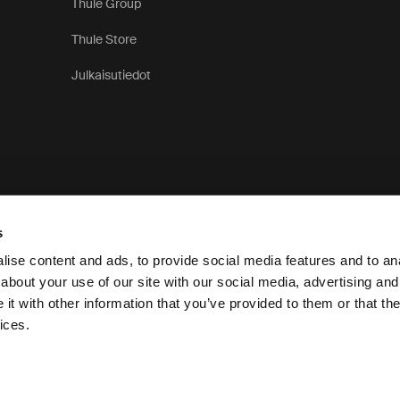
Thule Group
Thule Store
Julkaisutiedot
s
ise content and ads, to provide social media features and to anal
about your use of our site with our social media, advertising and
t with other information that you’ve provided to them or that the
Tietosuo
ices.