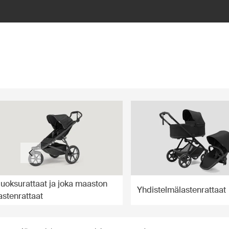
ilter
uoksurattaat ja joka maaston
Yhdistelmälastenrattaat
astenrattaat