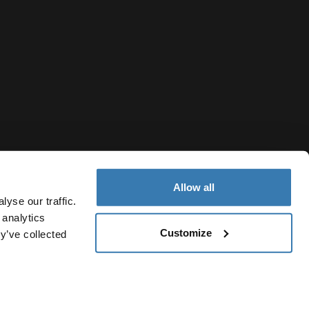
Allow all
yse our traffic.
 analytics
Customize
y’ve collected
Finland
jailmoitus
Evästekäytäntö
Evästeasetukset
Current market/