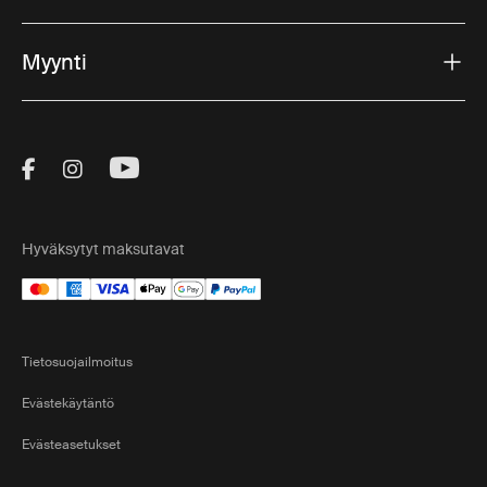
Myynti
Visit Thule on Facebook (external link)
Visit Thule on Instagram (external link)
Visit Thule on Youtube (external lin
Hyväksytyt maksutavat
Tietosuojailmoitus
Evästekäytäntö
Evästeasetukset