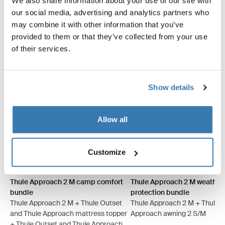
We also share information about your use of our site with
Säästä 5 %
Säästä 5 %
our social media, advertising and analytics partners who
may combine it with other information that you’ve
provided to them or that they’ve collected from your use
of their services.
Show details
Allow all
Customize
Thule Approach 2 M camp comfort bundle Ashland harmaa
Thule Approach 2 L camp comfort bundle Ashland harmaa
Thule Approach 2 M camp comfort bundle Tumma liuskekivi
Thule Approach 2 L camp comfort bundle Tumma liusk
Thule Approach 2 M weather 
Thule Approach 2 L weat
Thule Approach 2 M w
Thule Approach 
Thule Approach 2 M camp comfort
Thule Approach 2 M weather
bundle
protection bundle
Thule Approach 2 M + Thule Outset
Thule Approach 2 M + Thule
and Thule Approach mattress topper
Approach awning 2 S/M
+ Thule Outset and Thule Approach M