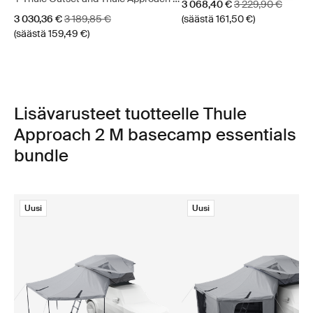
Alennushinta
Alkuperäinen hint
3 068,40 €
3 229,90 €
fitted sheet
Alennushinta
Alkuperäinen hinta
3 030,36 €
3 189,85 €
(säästä 161,50 €)
(säästä 159,49 €)
Lisävarusteet tuotteelle Thule
Approach 2 M basecamp essentials
bundle
Uusi
Uusi