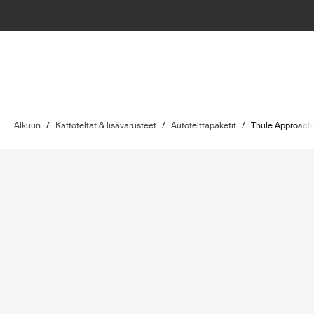
Alkuun
/
Kattoteltat & lisävarusteet
/
Autotelttapaketit
/
Thule Approach