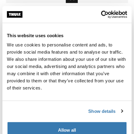
Thule power bank 10k
Thule compression packing 
banco de energía
organizador de viaje, a compr
pequeño verde suave
$74.95
$23.95
This website uses cookies
We use cookies to personalise content and ads, to
provide social media features and to analyse our traffic.
We also share information about your use of our site with
our social media, advertising and analytics partners who
may combine it with other information that you’ve
Descripción del producto
Toggle overview
provided to them or that they’ve collected from your use
of their services.
Todas las características
Toggle features
Especificaciones técnicas
Toggle techspec
Show details
Reseñas
Allow all
Toggle overview