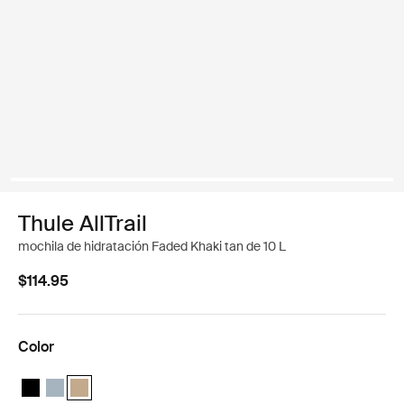
Thule AllTrail
mochila de hidratación Faded Khaki tan de 10 L
$114.95
Color
Thule AllTrail Hydration Pack 10L Negro
Thule AllTrail Hydration Pack 10L Azul de estanque
Thule AllTrail Hydration Pack 10L Caqui claro (selected)