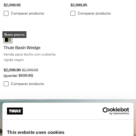
$2,099.95
$2,999.95
Comparar producto
Comparar producto
Thule Basin Wedge tienda para techo con cubierta rígida negro Black
Buen precio
HyBox/Basin Black (selected)
Thule Basin Wedge
tienda para techo con cubierta
rígida negro
Precio de venta
Precio original
$2,099.96
$2,999.95
(guardar $899.99)
Comparar producto
This website uses cookies