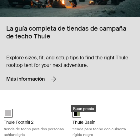
La guía completa de tiendas de campaña
de techo Thule
Explore sizes, fit, and setup tips to find the right Thule
rooftop tent for your next adventure.
Más información
Thule Foothill 2 tienda de techo para dos personas ashland gris Ashlan
Thule Basin tienda para techo con cu
Buen precio
Thule Foothill 2 Gris Ceniza (selected)
HyBox/Basin Black (selected)
Thule Foothill 2
Thule Basin
tienda de techo para dos personas
tienda para techo con cubierta
ashland gris
rígida negro