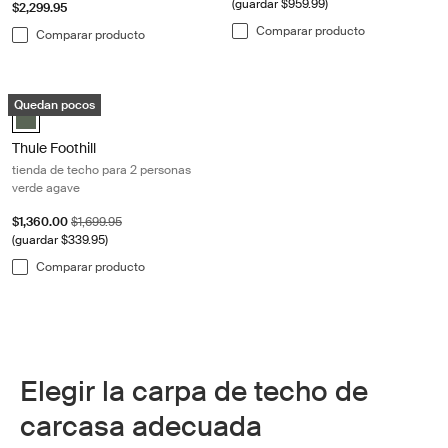
(guardar $959.99)
$2,299.95
Comparar producto
Comparar producto
Thule Foothill tienda de techo para 2 personas verde agave Agave gree
Quedan pocos
Thule Foothill Verde Agave (selected)
Thule Foothill
tienda de techo para 2 personas
verde agave
Precio de venta
Precio original
$1,360.00
$1,699.95
(guardar $339.95)
Comparar producto
Elegir la carpa de techo de
carcasa adecuada