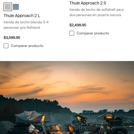
Thule Approach 2 S
Thule Approach 2 L Gris Ceniza (selected)
Thule Approach 2 L Pizarra oscura
tienda de techo de softshell para
dos personas en pizarra oscura
Thule Approach 2 L
tienda de techo blanda 3-4
$2,499.95
personas gris Ashland
Comparar producto
$3,599.95
Comparar producto