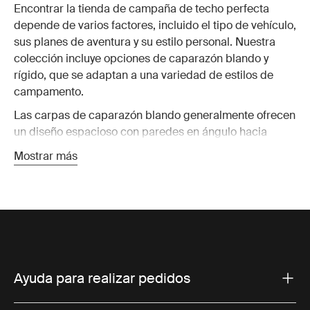
Encontrar la tienda de campaña de techo perfecta
depende de varios factores, incluido el tipo de vehículo,
sus planes de aventura y su estilo personal. Nuestra
colección incluye opciones de caparazón blando y
rígido, que se adaptan a una variedad de estilos de
campamento.
Las carpas de caparazón blando generalmente ofrecen
un diseño espacioso con paredes en ángulo hacia
afuera, lo que permite más espacio interior. Muchos
Mostrar más
modelos son compatibles con toldos extendidos, que
brindan espacio adicional para relajarse o cocinar
mientras lo mantienen protegido de los elementos. Por
otro lado, nuestras carpas de techo rígido están
diseñadas para brindar una protección superior contra
las inclemencias del tiempo. Funcionan como cajas de
carga cuando no están en uso, ofreciendo una
Ayuda para realizar pedidos
funcionalidad versátil.