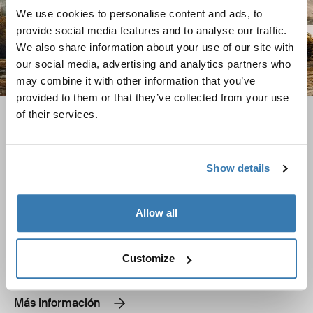
We use cookies to personalise content and ads, to
provide social media features and to analyse our traffic.
We also share information about your use of our site with
our social media, advertising and analytics partners who
may combine it with other information that you’ve
provided to them or that they’ve collected from your use
of their services.
Tiendas de techo rígidas y softshell
Compare las tiendas de techo rígidas y softshell y
Show details
descubra las principales diferencias en cuanto a
montaje, comodidad y almacenamiento.
Allow all
Customize
Más información