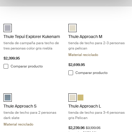
Thule Tepui Explorer Kukenam tienda de campaña para techo de tres pe
Thule Approach M tienda de techo pa
Thule Tepui Explorer Kukenam Haze Gray (selected)
Thule Approach Gris pelícano (sel
Thule Tepui Explorer Kukenam
Thule Approach M
tienda de campaña para techo de
tienda de techo para 2-3 personas
tres personas color gris niebla
gris pelican
Material reciclado
$2,399.95
$2,699.95
Comparar producto
Comparar producto
Thule Approach S tienda de techo para 2 personas dark slate Dark slat
Thule Approach L tienda de techo pa
Thule Approach Pizarra oscura (selected)
Thule Approach L Gris pelícano (s
Thule Approach L Marrón hin
Thule Approach S
Thule Approach L
tienda de techo para 2 personas
tienda de techo para 3-4 personas
dark slate
gris Pelican
Material reciclado
Precio de venta
Precio original
$2,239.96
$3,199.95