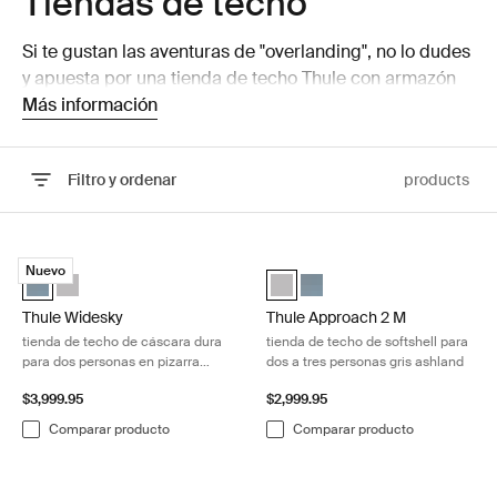
Tiendas de techo
Si te gustan las aventuras de "overlanding", no lo dudes
y apuesta por una tienda de techo Thule con armazón
duro o blando. Estas tiendas se han diseñado para
Más información
soportar cualquier estación y condición y se montan
fácilmente sobre las barras de techo de tu vehículo.
Filtro y ordenar
products
Ir a los resultados
Thule Widesky tienda de techo de cáscara dura para dos personas en 
Thule Approach 2 M tienda de techo
Nuevo
Thule Widesky 2-person rooftop tent dark slate Pizarra oscura (sele
Thule Widesky 2-person rooftop tent ashland grey Gris Ceniza
Thule Approach 2 M Gris Ceniza 
Thule Approach 2 M Pizarra
Thule Widesky
Thule Approach 2 M
tienda de techo de cáscara dura
tienda de techo de softshell para
para dos personas en pizarra
dos a tres personas gris ashland
oscura
$3,999.95
$2,999.95
Comparar producto
Comparar producto
Thule Approach 2 L tienda de techo blanda 3-4 personas gris Ashland 
Thule Approach 2 S tienda de techo 