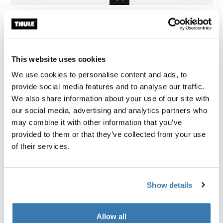
Thule power bank 10k
Thule compression packing 
banco de energía
organizador de viaje, a compr
pequeño verde suave
$74.95
$23.95
This website uses cookies
We use cookies to personalise content and ads, to
provide social media features and to analyse our traffic.
We also share information about your use of our site with
our social media, advertising and analytics partners who
may combine it with other information that you’ve
Descripción del producto
Toggle overview
provided to them or that they’ve collected from your use
of their services.
Todas las características
Toggle features
Especificaciones técnicas
Toggle techspec
Show details
Reseñas
Allow all
Toggle overview