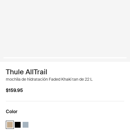
Thule AllTrail
mochila de hidratación Faded Khaki tan de 22 L
$159.95
Color
Thule AllTrail Daypack 22L Caqui claro (selected)
Thule AllTrail Daypack 22L Negro
Thule AllTrail Daypack 22L Azul de estanque