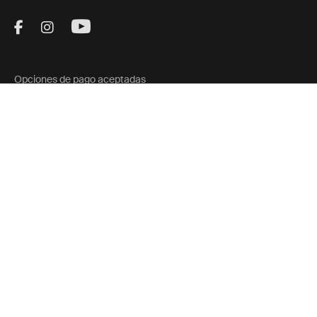
Visit Thule on Facebook (external link)
Visit Thule on Instagram (external link)
Visit Thule on Youtube (external lin
Opciones de pago aceptadas
Aviso de privacidad
Política de cookies
Configuración de cookies
United
Ⓒ 2024 Thule Group Todos los derechos
Current market/S
reservados
States