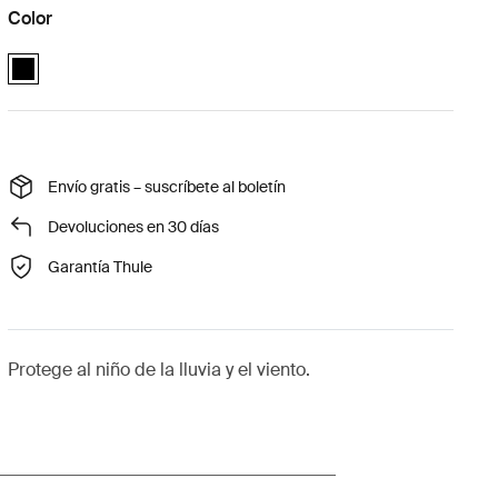
Color
Thule Urban Glide 3 rain cover Negro (selected)
Envío gratis – suscríbete al boletín
Devoluciones en 30 días
Garantía Thule
Protege al niño de la lluvia y el viento.