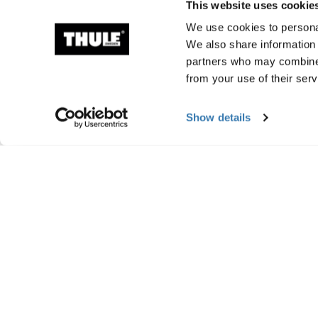
This website uses cookie
We use cookies to personal
We also share information 
partners who may combine i
from your use of their serv
Show details
Información de fabr
Marca registrada: Thule Sweden AB
Nombre del fabricante: Thule Sweden
Dirección del fabricante: Borggatan 5, 33
Correo electrónico: support@thule.com
Sitio web: www.thule.com