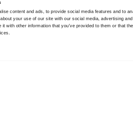
s
ise content and ads, to provide social media features and to anal
about your use of our site with our social media, advertising and
t with other information that you’ve provided to them or that the
ices.
icación
5 73 Hillerstorp, Suecia