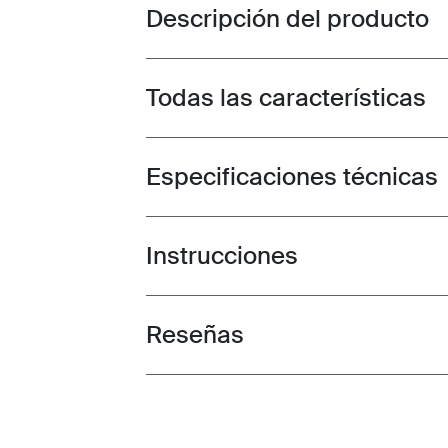
Descripción del producto
Toggle overview
Todas las características
Toggle features
Especificaciones técnicas
Toggle techspec
Instrucciones
Toggle guides and instructions
Reseñas
Toggle overview